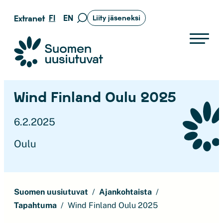
Siirry
FI
EN
Extranet
Liity jäseneksi
Siirry
suoraan
hakusivulle
sisältöön
Suomen uusiutuvat ry
Wind Finland Oulu 2025
6.2.2025
Oulu
Suomen uusiutuvat
Ajankohtaista
Tapahtuma
Wind Finland Oulu 2025