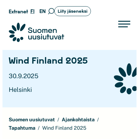
Siirry
FI
EN
Extranet
Liity jäseneksi
Siirry
suoraan
hakusivulle
sisältöön
Suomen uusiutuvat ry
Wind Finland 2025
30.9.2025
Helsinki
Suomen uusiutuvat
Ajankohtaista
Tapahtuma
Wind Finland 2025