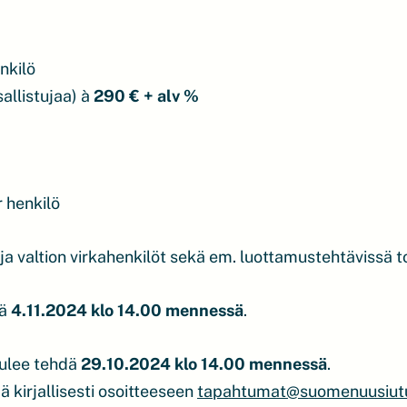
nkilö
allistujaa) à
290 € + alv %
 henkilö
a valtion virkahenkilöt sekä em. luottamustehtävissä t
dä
4.11.2024 klo 14.00 mennessä
.
tulee tehdä
29.10.2024 klo 14.00 mennessä
.
 kirjallisesti osoitteeseen
tapahtumat@suomenuusiutu