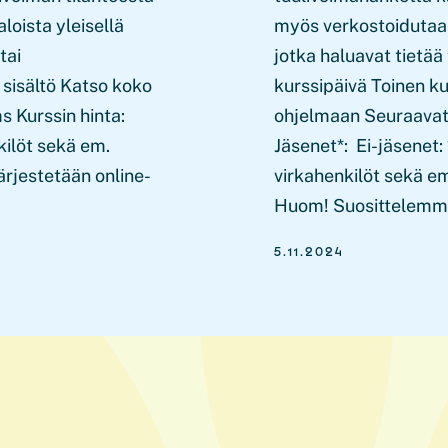
oista yleisellä
myös verkostoidutaan 
tai
jotka haluavat tietä
 sisältö Katso koko
kurssipäivä Toinen k
 Kurssin hinta:
ohjelmaan Seuraavat 
kilöt sekä em.
Jäsenet*: Ei-jäsenet:
ärjestetään online-
virkahenkilöt sekä em
Huom! Suosittelemme 
5.11.2024