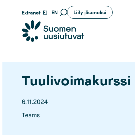
Siirry
FI
EN
Liity jäseneksi
Extranet
Siirry
suoraan
hakusivulle
sisältöön
Suomen uusiutuvat ry
Tuulivoimakurssi 
6.11.2024
Teams