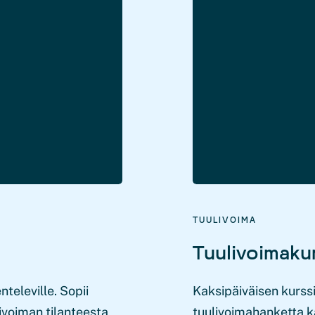
TUULIVOIMA
Tuulivoimakur
televille. Sopii
Kaksipäiväisen kurssi
ulivoiman tilanteesta
tuulivoimahanketta k