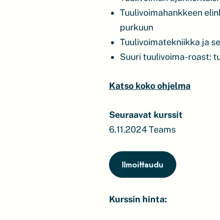
Tuulivoimahankkeen elink
purkuun
Tuulivoimatekniikka ja s
Suuri tuulivoima-roast: tuu
Katso koko ohjelm
a
Seuraavat kurssit
6.11.2024 Teams
Ilmoittaudu
Kurssin hinta: