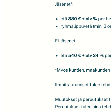
Jäsenet*:
etä
380 € + alv %
per he
ryhmälippu/etä (min. 3 os
Ei-jäsenet:
etä
540 € + alv 24 %
per
*Myös kuntien, maakuntien j
Ilmoittautumiset tulee teh
Muutokset ja peruutukset 
Peruutukset tulee aina tehdä