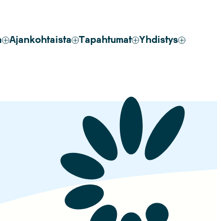
a
Ajankohtaista
Tapahtumat
Yhdistys