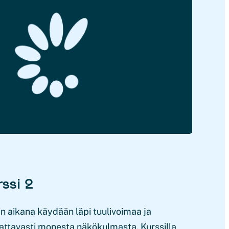
ssi 2
n aikana käydään läpi tuulivoimaa ja
attavasti monesta näkökulmasta. Kurssilla