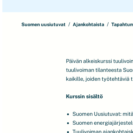
Suomen uusiutuvat
Ajankohtaista
Tapahtu
Päivän alkeiskurssi tuulivoim
tuulivoiman tilanteesta Suo
kaikille, joiden työtehtäviä
Kurssin sisältö
Suomen Uusiutuvat: mitä t
Suomen energiajärjeste
Tuulivoiman ajankohtaisk