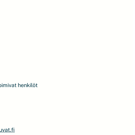
oimivat henkilöt
vat.fi