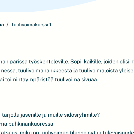
ma
Tuulivoimakurssi 1
an parissa työskenteleville. Sopii kaikille, joiden olisi 
messa, tuulivoimahankkeesta ja tuulivoimaloista yleisel
 tai toimintaympäristöä tuulivoima sivuaa.
arjolla jäsenille ja muille sidosryhmille?
lmä pähkinänkuoressa
atsaus: mikä on tuulivoiman tilanne nyt ja tulevaisuud