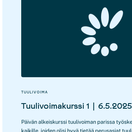
TUULIVOIMA
Tuulivoimakurssi 1 | 6.5.2025
Päivän alkeiskurssi tuulivoiman parissa työsken
kaikille, joiden olisi hyvä tietää perusasiat tu