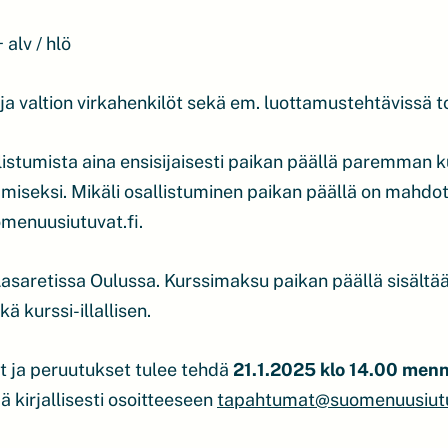
v / hlö
a valtion virkahenkilöt sekä em. luottamustehtävissä t
istumista aina ensisijaisesti paikan päällä paremman
miseksi. Mikäli osallistuminen paikan päällä on mahdo
menuusiutuvat.fi.
 Lasaretissa Oulussa. Kurssimaksu paikan päällä sisältää
 kurssi-illallisen.
t ja peruutukset tulee tehdä
21.1.2025 klo 14.00 men
 kirjallisesti osoitteeseen
tapahtumat@suomenuusiutu