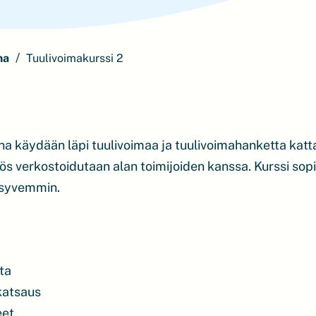
ma
Tuulivoimakurssi 2
na käydään läpi tuulivoimaa ja tuulivoimahanketta kat
s verkostoidutaan alan toimijoiden kanssa. Kurssi sopii 
a syvemmin.
ta
katsaus
eet