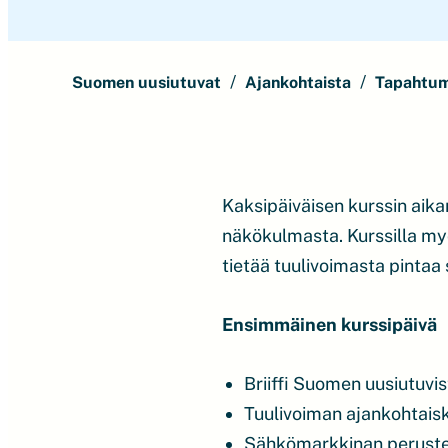
Suomen uusiutuvat
Ajankohtaista
Tapahtu
Kaksipäiväisen kurssin aika
näkökulmasta. Kurssilla myö
tietää tuulivoimasta pinta
Ensimmäinen kurssipäivä
Briiffi Suomen uusiutuvis
Tuulivoiman ajankohtais
Sähkömarkkinan perust