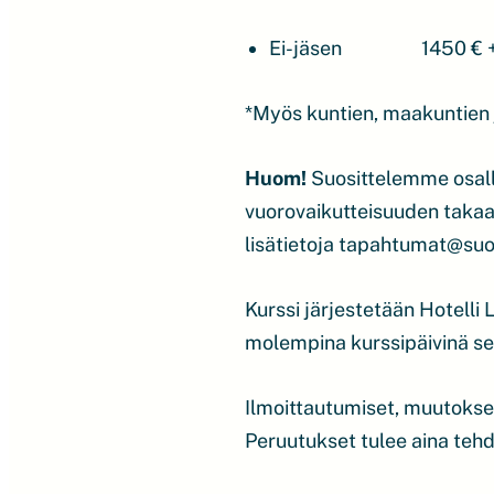
Ei-jäsen 1450 € + al
*Myös kuntien, maakuntien j
Huom!
Suosittelemme osall
vuorovaikutteisuuden takaa
lisätietoja tapahtumat@suo
Kurssi järjestetään Hotelli
molempina kurssipäivinä sekä
Ilmoittautumiset, muutokse
Peruutukset tulee aina tehdä