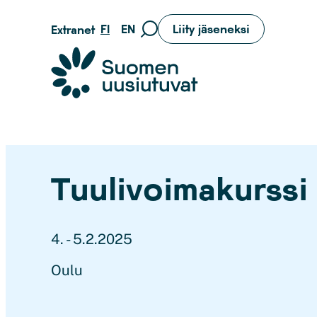
Siirry
FI
EN
Liity jäseneksi
Extranet
Siirry
suoraan
hakusivulle
sisältöön
Suomen uusiutuvat ry
Tuulivoimakurssi
4. - 5.2.2025
Oulu