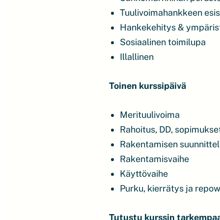
Tuulivoimahankkeen esis
Hankekehitys & ympäris
Sosiaalinen toimilupa
Illallinen
Toinen k
urssipäivä
Merituulivoima
Rahoitus, DD, sopimukset
Rakentamisen suunnittel
Rakentamisvaihe
Käyttövaihe
Purku, kierrätys ja repo
Tutustu kurssin tarkempa