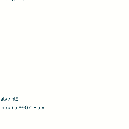
alv / hlö
hlöä) á 990 € + alv