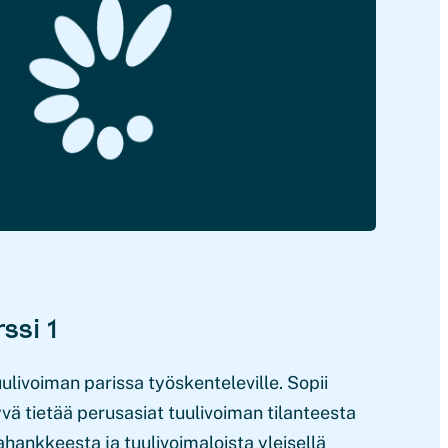
ssi 1
uulivoiman parissa työskenteleville. Sopii
 hyvä tietää perusasiat tuulivoiman tilanteesta
hankkeesta ja tuulivoimaloista yleisellä