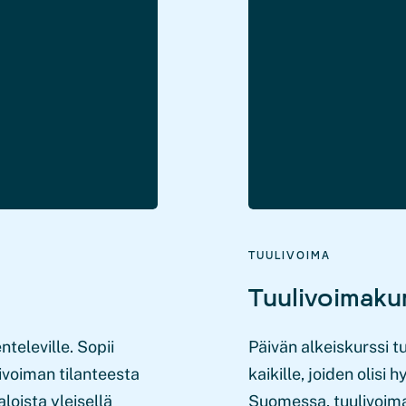
TUULIVOIMA
Tuulivoimakur
televille. Sopii
Päivän alkeiskurssi t
ulivoiman tilanteesta
kaikille, joiden olisi
oista yleisellä
Suomessa, tuulivoima