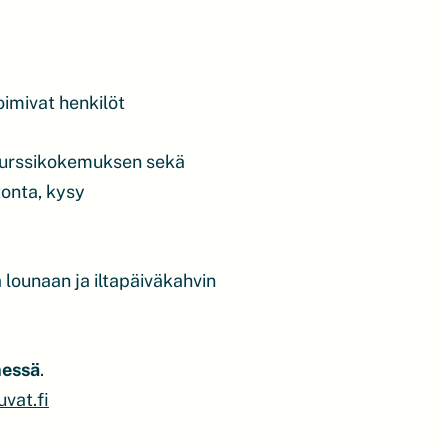
oimivat henkilöt
 kurssikokemuksen sekä
tonta, kysy
 lounaan ja iltapäiväkahvin
nessä
.
vat.fi