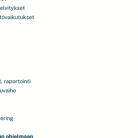
elvitykset
tövaikutukset
, raportointi
uvaihe
wering
an ohjelmaan