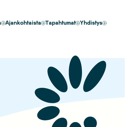
a
Ajankohtaista
Tapahtumat
Yhdistys