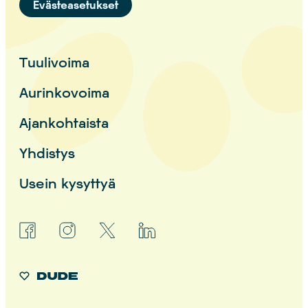
Evästeasetukset
Tuulivoima
Aurinkovoima
Ajankohtaista
Yhdistys
Usein kysyttyä
facebook
instagram
x
linkedin