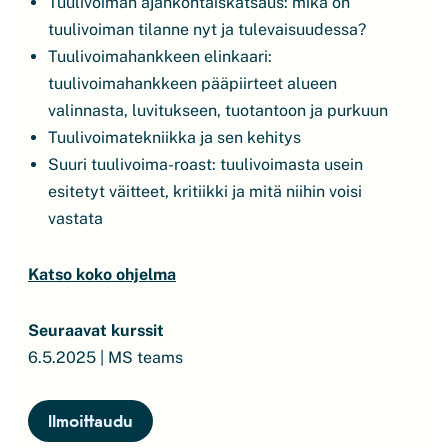
Tuulivoiman ajankohtaiskatsaus: mikä on
tuulivoiman tilanne nyt ja tulevaisuudessa?
Tuulivoimahankkeen elinkaari:
tuulivoimahankkeen pääpiirteet alueen
valinnasta, luvitukseen, tuotantoon ja purkuun
Tuulivoimatekniikka ja sen kehitys
Suuri tuulivoima-roast: tuulivoimasta usein
esitetyt väitteet, kritiikki ja mitä niihin voisi
vastata
Katso koko ohjelma
Seuraavat kurssit
6.5.2025 | MS teams
Ilmoittaudu