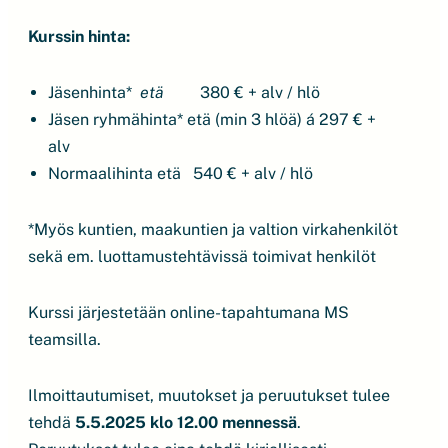
Kurssin hinta:
Jäsenhinta*
etä
380 € + alv / hlö
Jäsen ryhmähinta* etä (min 3 hlöä) á 297 € +
alv
Normaalihinta etä 540 € + alv / hlö
*Myös kuntien, maakuntien ja valtion virkahenkilöt
sekä em. luottamustehtävissä toimivat henkilöt
Kurssi järjestetään online-tapahtumana MS
teamsilla.
Ilmoittautumiset, muutokset ja peruutukset tulee
tehdä
5.5.2025 klo 12.00 mennessä
.