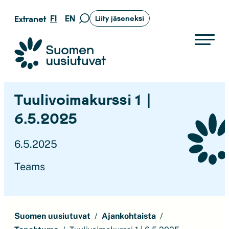
Siirry
FI
EN
Extranet
Liity jäseneksi
Siirry
suoraan
hakusivulle
sisältöön
Suomen uusiutuvat ry
Tuulivoimakurssi 1 |
6.5.2025
6.5.2025
Teams
Suomen uusiutuvat
Ajankohtaista