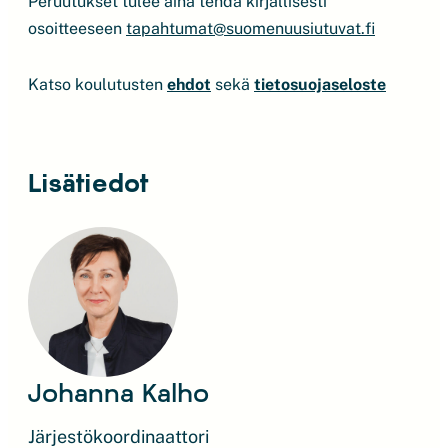
Peruutukset tulee aina tehdä kirjallisesti
osoitteeseen
tapahtumat@suomenuusiutuvat.fi
Katso koulutusten
ehdot
sekä
tietosuojaseloste
Lisätiedot
Johanna Kalho
Järjestökoordinaattori