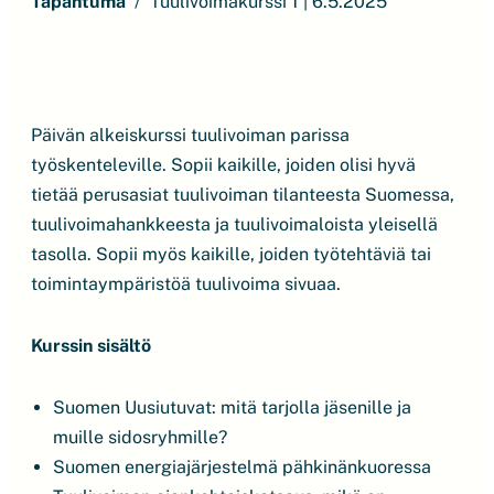
Tapahtuma
Tuulivoimakurssi 1 | 6.5.2025
Päivän alkeiskurssi tuulivoiman parissa
työskenteleville. Sopii kaikille, joiden olisi hyvä
tietää perusasiat tuulivoiman tilanteesta Suomessa,
tuulivoimahankkeesta ja tuulivoimaloista yleisellä
tasolla. Sopii myös kaikille, joiden työtehtäviä tai
toimintaympäristöä tuulivoima sivuaa.
Kurssin sisältö
Suomen Uusiutuvat: mitä tarjolla jäsenille ja
muille sidosryhmille?
Suomen energiajärjestelmä pähkinänkuoressa