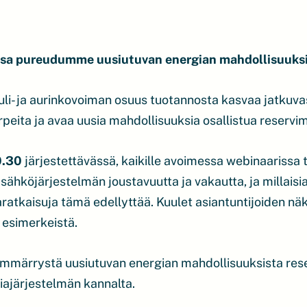
ossa pureudumme uusiutuvan energian mahdollisuuksii
uli- ja aurinkovoiman osuus tuotannosta kasvaa jatkuva
eita ja avaa uusia mahdollisuuksia osallistua reservim
0.30
järjestettävässä, kaikille avoimessa webinaarissa
sähköjärjestelmän joustavuutta ja vakautta, ja millaisia
ratkaisuja tämä edellyttää. Kuulet asiantuntijoiden n
 esimerkeistä.
mmärrystä uusiutuvan energian mahdollisuuksista reser
ajärjestelmän kannalta.