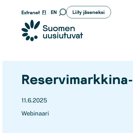
Siirry
FI
EN
Liity jäseneksi
Extranet
Siirry
suoraan
hakusivulle
sisältöön
Suomen uusiutuvat ry
Reservimarkkina-
11.6.2025
Webinaari