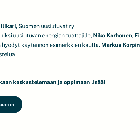
llikari
, Suomen uusiutuvat ry
ksi uusiutuvan energian tuottajille,
Niko Korhonen
, F
hyödyt käytännön esimerkkien kautta,
Markus Korpi
stelua
kaan keskustelemaan ja oppimaan lisää!
aariin