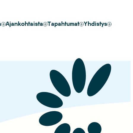
a
Ajankohtaista
Tapahtumat
Yhdistys