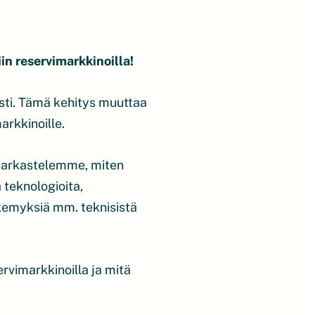
n reservimarkkinoilla!
sti. Tämä kehitys muuttaa
arkkinoille.
 tarkastelemme, miten
 teknologioita,
äkemyksiä mm. teknisistä
vimarkkinoilla ja mitä