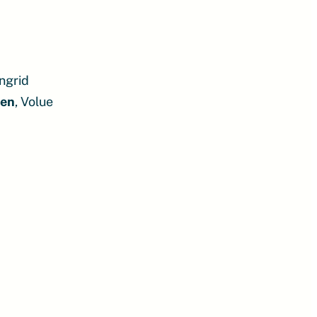
ingrid
nen
, Volue