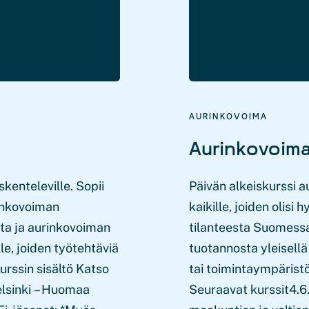
AURINKOVOIMA
Aurinkovoima
kenteleville. Sopii
Päivän alkeiskurssi a
rinkovoiman
kaikille, joiden olisi
ta ja aurinkovoiman
tilanteesta Suomess
le, joiden työtehtäviä
tuotannosta yleisellä 
urssin sisältö Katso
tai toimintaympäristö
elsinki – Huomaa
Seuraavat kurssit4.6