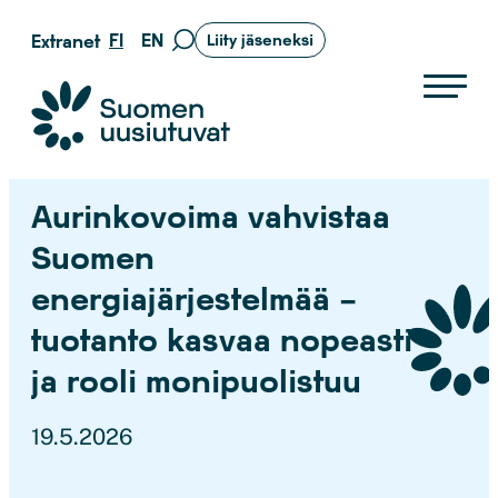
Siirry
FI
EN
Extranet
Liity jäseneksi
Siirry
suoraan
hakusivulle
sisältöön
Suomen uusiutuvat ry
Aurinkovoima vahvistaa
Suomen
energiajärjestelmää –
tuotanto kasvaa nopeasti
ja rooli monipuolistuu
19.5.2026