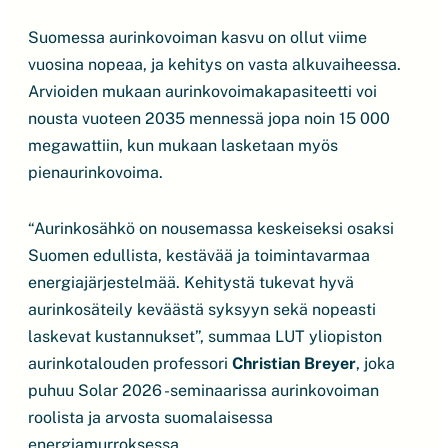
Suomessa aurinkovoiman kasvu on ollut viime
vuosina nopeaa, ja kehitys on vasta alkuvaiheessa.
Arvioiden mukaan aurinkovoimakapasiteetti voi
nousta vuoteen 2035 mennessä jopa noin 15 000
megawattiin, kun mukaan lasketaan myös
pienaurinkovoima.
“Aurinkosähkö on nousemassa keskeiseksi osaksi
Suomen edullista, kestävää ja toimintavarmaa
energiajärjestelmää. Kehitystä tukevat hyvä
aurinkosäteily keväästä syksyyn sekä nopeasti
laskevat kustannukset”, summaa LUT yliopiston
aurinkotalouden professori
Christian Breyer
, joka
puhuu Solar 2026 -seminaarissa aurinkovoiman
roolista ja arvosta suomalaisessa
energiamurroksessa.