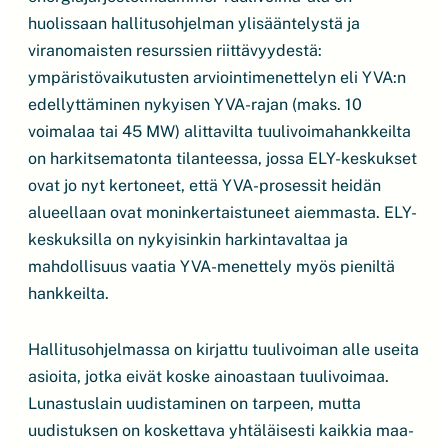
huolissaan hallitusohjelman ylisääntelystä ja
viranomaisten resurssien riittävyydestä:
ympäristövaikutusten arviointimenettelyn eli YVA:n
edellyttäminen nykyisen YVA-rajan (maks. 10
voimalaa tai 45 MW) alittavilta tuulivoimahankkeilta
on harkitsematonta tilanteessa, jossa ELY-keskukset
ovat jo nyt kertoneet, että YVA-prosessit heidän
alueellaan ovat moninkertaistuneet aiemmasta. ELY-
keskuksilla on nykyisinkin harkintavaltaa ja
mahdollisuus vaatia YVA-menettely myös pieniltä
hankkeilta.
Hallitusohjelmassa on kirjattu tuulivoiman alle useita
asioita, jotka eivät koske ainoastaan tuulivoimaa.
Lunastuslain uudistaminen on tarpeen, mutta
uudistuksen on koskettava yhtäläisesti kaikkia maa-