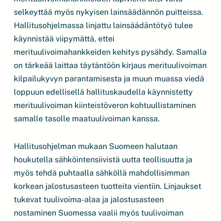
selkeyttää myös nykyisen lainsäädännön puitteissa.
Hallitusohjelmassa linjattu lainsäädäntötyö tulee
käynnistää viipymättä, ettei
merituulivoimahankkeiden kehitys pysähdy. Samalla
on tärkeää laittaa täytäntöön kirjaus merituulivoiman
kilpailukyvyn parantamisesta ja muun muassa viedä
loppuun edellisellä hallituskaudella käynnistetty
merituulivoiman kiinteistöveron kohtuullistaminen
samalle tasolle maatuulivoiman kanssa.
Hallitusohjelman mukaan Suomeen halutaan
houkutella sähköintensiivistä uutta teollisuutta ja
myös tehdä puhtaalla sähköllä mahdollisimman
korkean jalostusasteen tuotteita vientiin. Linjaukset
tukevat tuulivoima-alaa ja jalostusasteen
nostaminen Suomessa vaalii myös tuulivoiman