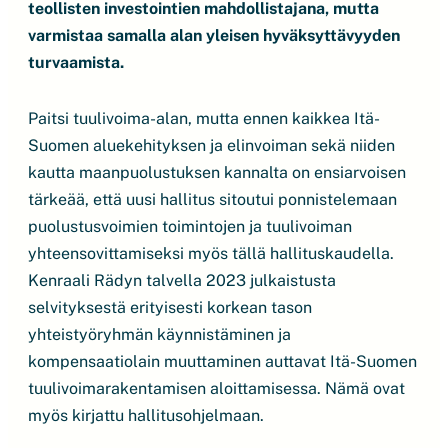
teollisten investointien mahdollistajana, mutta
varmistaa samalla alan yleisen hyväksyttävyyden
turvaamista.
Paitsi tuulivoima-alan, mutta ennen kaikkea Itä-
Suomen aluekehityksen ja elinvoiman sekä niiden
kautta maanpuolustuksen kannalta on ensiarvoisen
tärkeää, että uusi hallitus sitoutui ponnistelemaan
puolustusvoimien toimintojen ja tuulivoiman
yhteensovittamiseksi myös tällä hallituskaudella.
Kenraali Rädyn talvella 2023 julkaistusta
selvityksestä erityisesti korkean tason
yhteistyöryhmän käynnistäminen ja
kompensaatiolain muuttaminen auttavat Itä-Suomen
tuulivoimarakentamisen aloittamisessa. Nämä ovat
myös kirjattu hallitusohjelmaan.