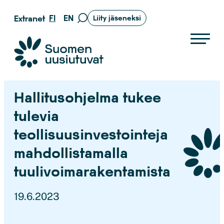
Siirry
FI
EN
Extranet
Liity jäseneksi
Siirry
suoraan
hakusivulle
sisältöön
Suomen uusiutuvat ry
Hallitusohjelma tukee
tulevia
teollisuusinvestointeja
mahdollistamalla
tuulivoimarakentamista
19.6.2023