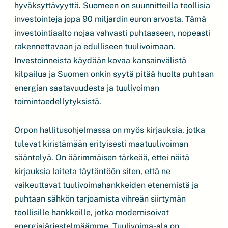
hyväksyttävyyttä. Suomeen on suunnitteilla teollisia
investointeja jopa 90 miljardin euron arvosta. Tämä
investointiaalto nojaa vahvasti puhtaaseen, nopeasti
rakennettavaan ja edulliseen tuulivoimaan.
I
nvestoinneista käydään kovaa kansainvälistä
kilpailua ja Suomen onkin syytä pitää huolta puhtaan
energian saatavuudesta ja tuulivoiman
toimintaedellytyksistä.
Orpon hallitusohjelmassa on myös kirjauksia, jotka
tulevat kiristämään erityisesti maatuulivoiman
sääntelyä. On äärimmäisen tärkeää, ettei näitä
kirjauksia laiteta täytäntöön siten, että ne
vaikeuttavat tuulivoimahankkeiden etenemistä ja
puhtaan sähkön tarjoamista vihreän siirtymän
teollisille hankkeille, jotka modernisoivat
energiajärjestelmäämme. Tuulivoima-ala on