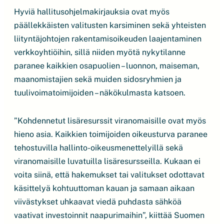
Hyviä hallitusohjelmakirjauksia ovat myös
päällekkäisten valitusten karsiminen sekä yhteisten
liityntäjohtojen rakentamisoikeuden laajentaminen
verkkoyhtiöihin, sillä niiden myötä nykytilanne
paranee kaikkien osapuolien – luonnon, maiseman,
maanomistajien sekä muiden sidosryhmien ja
tuulivoimatoimijoiden – näkökulmasta katsoen.
”Kohdennetut lisäresurssit viranomaisille ovat myös
hieno asia. Kaikkien toimijoiden oikeusturva paranee
tehostuvilla hallinto-oikeusmenettelyillä sekä
viranomaisille luvatuilla lisäresursseilla. Kukaan ei
voita siinä, että hakemukset tai valitukset odottavat
käsittelyä kohtuuttoman kauan ja samaan aikaan
viivästykset uhkaavat viedä puhdasta sähköä
vaativat investoinnit naapurimaihin”, kiittää Suomen