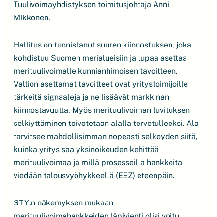
Tuulivoimayhdistyksen toimitusjohtaja Anni
Mikkonen.
Hallitus on tunnistanut suuren kiinnostuksen, joka
kohdistuu Suomen merialueisiin ja lupaa asettaa
merituulivoimalle kunnianhimoisen tavoitteen.
Valtion asettamat tavoitteet ovat yritystoimijoille
tärkeitä signaaleja ja ne lisäävät markkinan
kiinnostavuutta. Myös merituulivoiman luvituksen
selkiyttäminen toivotetaan alalla tervetulleeksi. Ala
tarvitsee mahdollisimman nopeasti selkeyden siitä,
kuinka yritys saa yksinoikeuden kehittää
merituulivoimaa ja millä prosesseilla hankkeita
viedään talousvyöhykkeellä (EEZ) eteenpäin.
STY:n näkemyksen mukaan
merituulivoimahankkeiden läpivienti olisi voitu