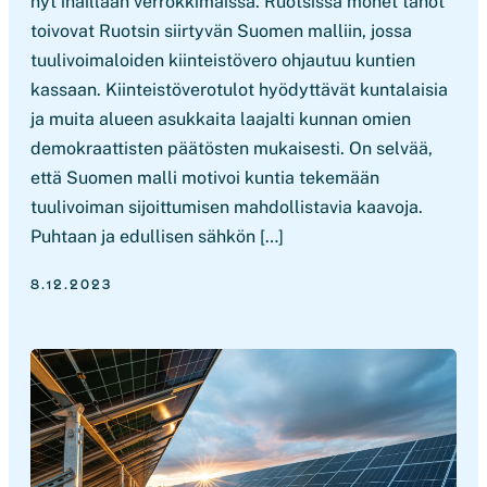
nyt ihaillaan verrokkimaissa. Ruotsissa monet tahot
toivovat Ruotsin siirtyvän Suomen malliin, jossa
tuulivoimaloiden kiinteistövero ohjautuu kuntien
kassaan. Kiinteistöverotulot hyödyttävät kuntalaisia
ja muita alueen asukkaita laajalti kunnan omien
demokraattisten päätösten mukaisesti. On selvää,
että Suomen malli motivoi kuntia tekemään
tuulivoiman sijoittumisen mahdollistavia kaavoja.
Puhtaan ja edullisen sähkön […]
8.12.2023