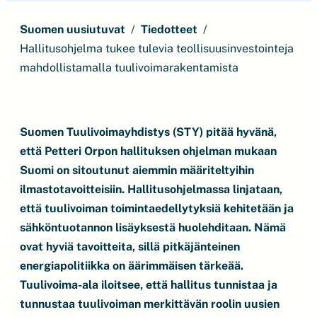
Suomen uusiutuvat
Tiedotteet
Hallitusohjelma tukee tulevia teollisuusinvestointeja
mahdollistamalla tuulivoimarakentamista
Suomen Tuulivoimayhdistys (STY) pitää hyvänä,
että Petteri Orpon hallituksen ohjelman mukaan
Suomi on sitoutunut aiemmin määriteltyihin
ilmastotavoitteisiin. Hallitusohjelmassa linjataan,
että tuulivoiman toimintaedellytyksiä kehitetään ja
sähköntuotannon lisäyksestä huolehditaan. Nämä
ovat hyviä tavoitteita, sillä pitkäjänteinen
energiapolitiikka on äärimmäisen tärkeää.
Tuulivoima-ala iloitsee, että hallitus tunnistaa ja
tunnustaa tuulivoiman merkittävän roolin uusien