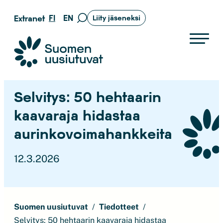
Siirry
FI
EN
Extranet
Liity jäseneksi
Siirry
suoraan
hakusivulle
sisältöön
Suomen uusiutuvat ry
Selvitys: 50 hehtaarin
kaavaraja hidastaa
aurinkovoimahankkeita
12.3.2026
Suomen uusiutuvat
Tiedotteet
Selvitys: 50 hehtaarin kaavaraja hidastaa