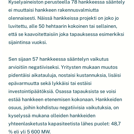
Kyselyaineiston perusteella 78 hankkeessa sääntely
ei muuttaisi hankkeen rakennusvalmiutta
olennaisesti. Näissä hankkeissa projekti on joko jo
luvitettu, alle 50 hehtaarin kokoinen tai sellainen,
että se kaavoitettaisiin joka tapauksessa esimerkiksi
sijaintinsa vuoksi.
Sen sijaan 57 hankkeessa sääntelyn vaikutus
arvioitiin negatiiviseksi. Yritysten mukaan muutos
pidentäisi aikatauluja, nostaisi kustannuksia, lisäisi
epävarmuutta sekä lykkäisi tai estäisi
investointipäätöksiä. Osassa tapauksista se voisi
estää hankkeen etenemisen kokonaan. Hankkeiden
osuus, joihin kohdistuu negatiivisia vaikutuksia, on
kyselyssä mukana olleiden hankkeiden
yhteenlasketusta kapasiteetista lähes puolet: 48,7
% eli yli 5 600 MW.