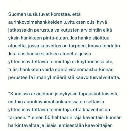
Suomen uusiutuvat korostaa, että
aurinkovoimahankkeiden luvituksen olisi hyvä
jatkossakin perustua vaikutusten arviointiin eikä
yksin hankkeen pinta-alaan. Jos hanke sijoittuu
alueelle, jossa kaavoitus on tarpeen, kaava tehdään.
Jos taas hanke sijaitsee alueella, jossa
yhteensovitettavia toimintoja ei käytännössä ole,
tulisi hankkeen voida edetä viranomaisharkinnan
perusteella ilman ylimääräistä kaavoitusvelvoitetta.
”Kunnissa arvioidaan jo nykyisin tapauskohtaisesti,
milloin aurinkovoimahankkeessa on sellaisia
yhteensovitettavia toimintoja, että kaavoitus on
tarpeen. Yleinen 50 hehtaarin raja kaventaisi kunnan
harkintavaltaa ja lisäisi entisestään kaavoittajien