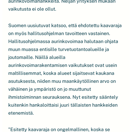
aurinkovoimahankkeita. Neljän yrityksen mukaan
vaikutusta ei ole ollut.
Suomen uusiutuvat katsoo, että ehdotettu kaavaraja
on myös hallitusohjelman tavoitteen vastainen.
Hallitusohjelmassa aurinkovoimaa halutaan ohjata
muun muassa entisille turvetuotantoalueille ja
joutomaille. Näillä alueilla
aurinkovoimarakentamisen vaikutukset ovat usein
maltillisemmat, koska alueet sijaitsevat kaukana
asutuksesta, niiden muu maankäytöllinen arvo on
vähäinen ja ympäristö on jo muuttunut
ihmistoiminnan seurauksena. Nyt esitetty sääntely
kuitenkin hankaloittaisi juuri tällaisten hankkeiden
etenemistä.
”Esitetty kaavaraja on ongelmallinen, koska se