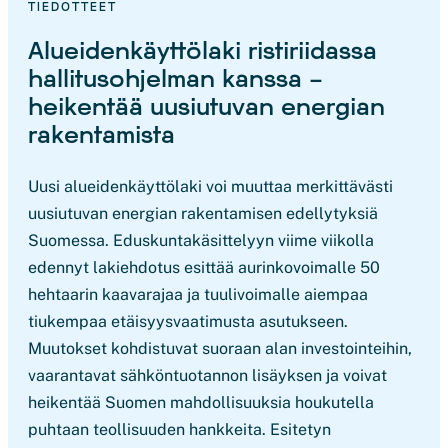
TIEDOTTEET
Alueidenkäyttölaki ristiriidassa
hallitusohjelman kanssa –
heikentää uusiutuvan energian
rakentamista
Uusi alueidenkäyttölaki voi muuttaa merkittävästi
uusiutuvan energian rakentamisen edellytyksiä
Suomessa. Eduskuntakäsittelyyn viime viikolla
edennyt lakiehdotus esittää aurinkovoimalle 50
hehtaarin kaavarajaa ja tuulivoimalle aiempaa
tiukempaa etäisyysvaatimusta asutukseen.
Muutokset kohdistuvat suoraan alan investointeihin,
vaarantavat sähköntuotannon lisäyksen ja voivat
heikentää Suomen mahdollisuuksia houkutella
puhtaan teollisuuden hankkeita. Esitetyn