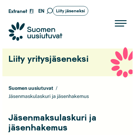
Siirry
FI
EN
Extranet
Liity jäseneksi
Siirry
suoraan
hakusivulle
sisältöön
Suomen uusiutuvat ry
Liity yritysjäseneksi
Suomen uusiutuvat
Jäsenmaskulaskuri ja jäsenhakemus
Jäsenmaksulaskuri ja
jäsenhakemus