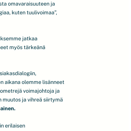
esta omavaraisuuteen ja
giaa, kuten tuulivoimaa”,
tuksemme jatkaa
neet myös tärkeänä
iakasdialogiin,
den aikana olemme lisänneet
ilometrejä voimajohtoja ja
muutos ja vihreä siirtymä
iainen.
n erilaisen