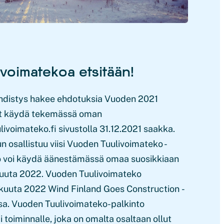
voimatekoa etsitään!
distys hakee ehdotuksia Vuoden 2021
oit käydä tekemässä oman
ivoimateko.fi sivustolla 31.12.2021 saakka.
un osallistuu viisi Vuoden Tuulivoimateko -
isö voi käydä äänestämässä omaa suosikkiaan
kuuta 2022. Vuoden Tuulivoimateko
kuuta 2022 Wind Finland Goes Construction -
a. Vuoden Tuulivoimateko-palkinto
 toiminnalle, joka on omalta osaltaan ollut