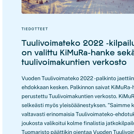
TIEDOTTEET
Tuulivoimateko 2022 -kilpailu
on valittu KiMuRa-hanke sek
tuulivoimakuntien verkosto
Vuoden Tuulivoimateko 2022 -palkinto jaettii
ehdokkaan kesken. Palkinnon saivat KiMuRa-
perustettu Tuulivoimakuntien verkosto. KiMuR
selkeästi myös yleisöäänestyksen. ”Saimme ka
valtavasti erinomaisia Tuulivoimateko-ehdotu
joukosta valikoitui kolme finalistia jatkokilpai
Tuomaristo päättikin ojentaa Vuoden Tuulivoi