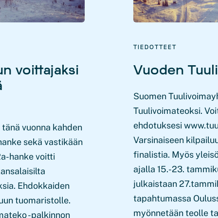
TIEDOTTEET
n voittajaksi
Vuoden Tuuli
ä
Suomen Tuulivoimayh
Tuulivoimateoksi. V
ehdotuksesi www.tuul
n tänä vuonna kahden
Varsinaiseen kilpailu
hanke sekä vastikään
finalistia. Myös yle
a-hanke voitti
ajalla 15.-23. tammi
nsalaisilta
julkaistaan 27.tammi
ksia. Ehdokkaiden
tapahtumassa Ouluss
luun tuomaristolle.
myönnetään teolle tai
mateko -palkinnon