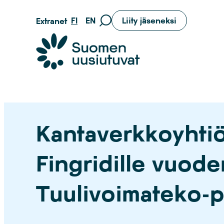
Siirry
FI
EN
Liity jäseneksi
Extranet
Siirry
suoraan
hakusivulle
sisältöön
Suomen uusiutuvat ry
Kantaverkkoyhti
Fingridille vuod
Tuulivoimateko-p