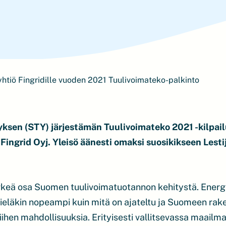
htiö Fingridille vuoden 2021 Tuulivoimateko-palkinto
sen (STY) järjestämän Tuulivoimateko 2021 -kilpailun
ingrid Oyj. Yleisö äänesti omaksi suosikikseen Lest
ärkeä osa Suomen tuulivoimatuotannon kehitystä. Ener
a vieläkin nopeampi kuin mitä on ajateltu ja Suomeen ra
siihen mahdollisuuksia. Erityisesti vallitsevassa maailm