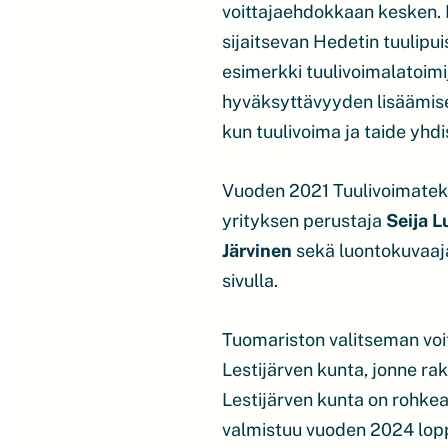
voittajaehdokkaan kesken. F
sijaitsevan Hedetin tuulipu
esimerkki tuulivoimalatoimi
hyväksyttävyyden lisäämise
kun tuulivoima ja taide yhdi
Vuoden 2021 Tuulivoimatek
yrityksen perustaja
Seija
L
Järvinen
sekä luontokuvaa
sivulla.
Tuomariston valitseman voit
Lestijärven kunta, jonne ra
Lestijärven kunta on rohke
valmistuu vuoden 2024 loppu