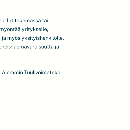
n ollut tukemassa tai
myöntää yritykselle,
e ja myös yksityishenkilölle.
energiaomavaraisuutta ja
a. Aiemmin Tuulivoimateko-