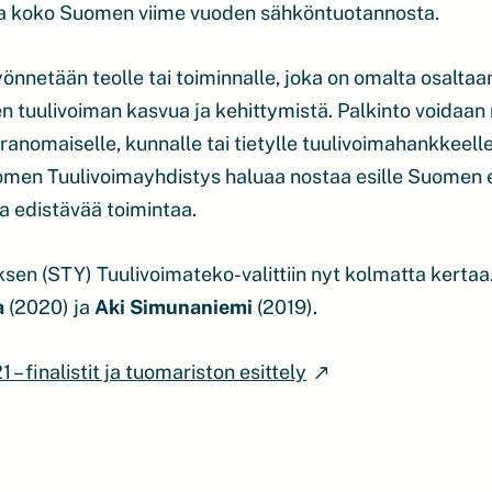
tia koko Suomen viime vuoden sähköntuotannosta.
nnetään teolle tai toiminnalle, joka on omalta osaltaa
 tuulivoiman kasvua ja kehittymistä. Palkinto voidaan 
viranomaiselle, kunnalle tai tietylle tuulivoimahankkeell
men Tuulivoimayhdistys haluaa nostaa esille Suomen 
 edistävää toimintaa.
en (STY) Tuulivoimateko-valittiin nyt kolmatta kerta
a
(2020) ja
Aki Simunaniemi
(2019).
 finalistit ja tuomariston esittely