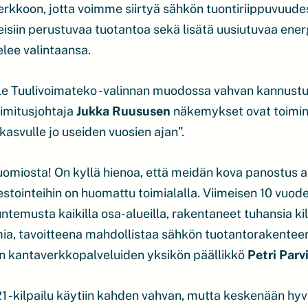
verkkoon, jotta voimme siirtyä sähkön tuontiriippuvuud
ineisiin perustuvaa tuotantoa sekä lisätä uusiutuvaa ener
elee valintaansa.
lle Tuulivoimateko -valinnan muodossa vahvan kannus
oimitusjohtaja
Jukka Ruususen
näkemykset ovat toimi
kasvulle jo useiden vuosien ajan”.
omiosta! On kyllä hienoa, että meidän kova panostus as
estointeihin on huomattu toimialalla. Viimeisen 10 vuo
untemusta kaikilla osa-alueilla, rakentaneet tuhansia k
, tavoitteena mahdollistaa sähkön tuotantorakenteen 
din kantaverkkopalveluiden yksikön päällikkö
Petri Parv
-kilpailu käytiin kahden vahvan, mutta keskenään hyvi