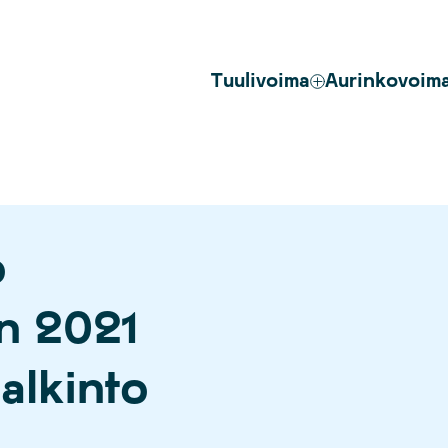
Tuulivoima
Aurinkovoim
ö
en 2021
alkinto