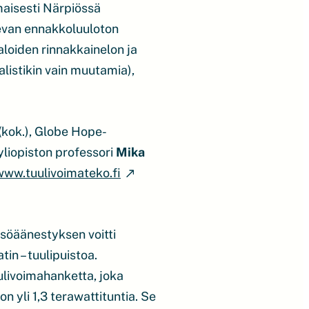
maisesti Närpiössä
levan ennakkoluuloton
loiden rinnakkainelon ja
istikin vain muutamia),
(kok.), Globe Hope-
yliopiston professori
Mika
www.tuulivoimateko.fi
isöäänestyksen voitti
n – tuulipuistoa.
ulivoimahanketta, joka
 yli 1,3 terawattituntia. Se