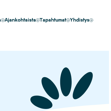
a
Ajankohtaista
Tapahtumat
Yhdistys