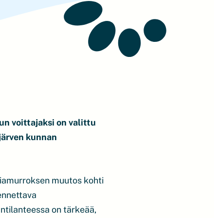
 voittajaksi on valittu
ijärven kunnan
giamurroksen muutos kohti
kennettava
antilanteessa on tärkeää,