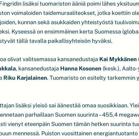
ingridin lisäksi tuomariston ääniä poimi lähes yksituu
iston voimaloiden taidemuraaliteokset, jotka koettiin o
joiden, kunnan sekä asukkaiden yhteistyöstä tuulivoima
ksi. Kyseessä on ensimmäinen kerta Suomessa (globaal
styvät tällä tavalla paikallisyhteisön hyväksi.
oa olivat valitsemassa kansanedustaja
Kai Mykkänen
ukkala
, kansanedustaja
Hanna
Kosonen
(kesk.), Aalto-
ja
Riku
Karjalainen
. Tuomaristo on esitelty tarkemmin
tajan lisäksi yleisö sai äänestää omaa suosikkiaan. Yle
kennetaan parhaillaan Suomen suurinta – 455,4 megawati
asti vienyt eteenpäin Suomen tämän hetken suurinta tu
un mennessä. Puiston vuosittainen energiantuotanto on