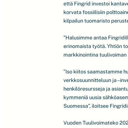
että Fingrid investoi kanta
korvata fossiilisiin polttoa
kilpailun tuomaristo perust
”Halusimme antaa Fingridi
erinomaista työtä. Yhtiön t
markkinointina tuulivoiman 
”Iso kiitos saamastamme hu
verkkosuunnitteluun ja –inv
henkilöresursseja ja asiant
kymmeniä uusia sähköasemia
Suomessa”, iloitsee Fingri
Vuoden Tuulivoimateko 2021 