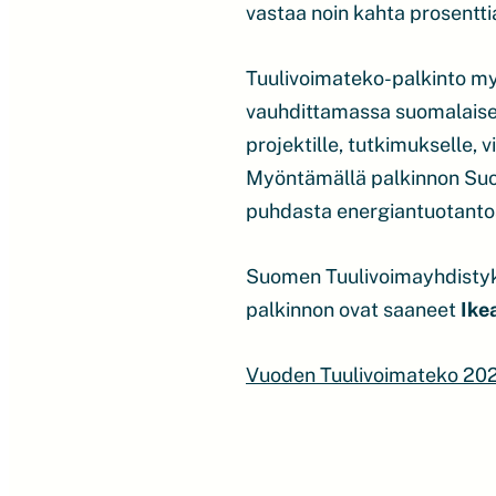
vastaa noin kahta prosent
Tuulivoimateko-palkinto myö
vauhdittamassa suomalaisen
projektille, tutkimukselle, 
Myöntämällä palkinnon Suo
puhdasta energiantuotantoa
Suomen Tuulivoimayhdistyks
palkinnon ovat saaneet
Ike
Vuoden Tuulivoimateko 2021 –