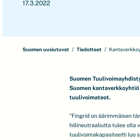
17.3.2022
Suomen uusiutuvat
Tiedotteet
Kantaverkkoy
Suomen Tuulivoimayhdistyk
Suomen kantaverkkoyhtiö F
tuulivoimateot.
”Fingrid on äärimmäisen t
hiilineutraaliutta tulee oll
tuulivoimakapasiteetti luo 