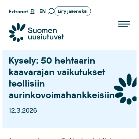
Siirry
FI
EN
Extranet
Liity jäseneksi
Siirry
suoraan
hakusivulle
sisältöön
Suomen uusiutuvat ry
Kysely: 50 hehtaarin
kaavarajan vaikutukset
teollisiin
aurinkovoimahankkeisiin
12.3.2026