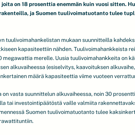
joita on 18 prosenttia enemmän kuin vuosi sitten. H
o rakenteilla, ja Suomen tuulivoimatuotanto tulee t
yn tuulivoimahankelistan mukaan suunnitteilla kahdek
iseen kapasiteettiin nähden. Tuulivoimahankkeista re
00 megawattia merelle. Uusia tuulivoimahankkeita on k
sen alkuvaiheessa (esiselvitys, kaavoituksen alkuvaih
inkertainen määrä kapasiteettia viime vuoteen verrattu
a on vasta suunnittelun alkuvaiheessa, noin 30 prosent
la tai investointipäätöstä vaille valmiita rakennettava
mennessä Suomen tuulivoimatuotanto tulee kaksinker
rawattituntiin.