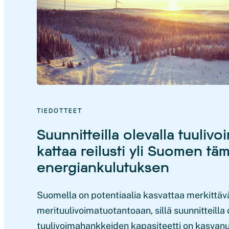
TIEDOTTEET
Suunnitteilla olevalla tuulivoi
kattaa reilusti yli Suomen t
energiankulutuksen
Suomella on potentiaalia kasvattaa merkittävä
merituulivoimatuotantoaan, sillä suunnitteilla 
tuulivoimahankkeiden kapasiteetti on kasvanu