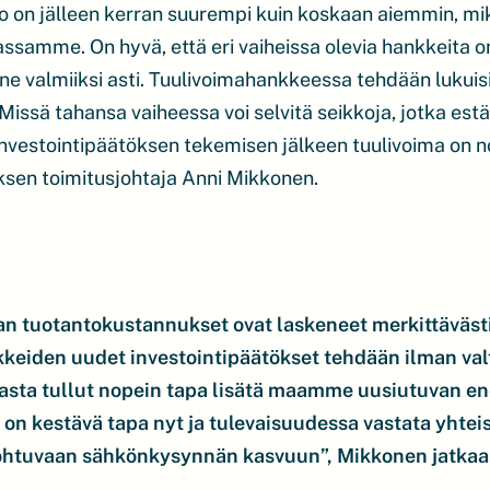
o on jälleen kerran suurempi kuin koskaan aiemmin, mi
samme. On hyvä, että eri vaiheissa olevia hankkeita on 
e valmiiksi asti. Tuulivoimahankkeessa tehdään lukuisi
a. Missä tahansa vaiheessa voi selvitä seikkoja, jotka e
investointipäätöksen tekemisen jälkeen tuulivoima on 
sen toimitusjohtaja Anni Mikkonen.
an tuotantokustannukset ovat laskeneet merkittävästi
eiden uudet investointipäätökset tehdään ilman valt
masta tullut nopein tapa lisätä maamme uusiutuvan e
 on kestävä tapa nyt ja tulevaisuudessa vastata yhte
ohtuvaan sähkönkysynnän kasvuun”, Mikkonen jatkaa