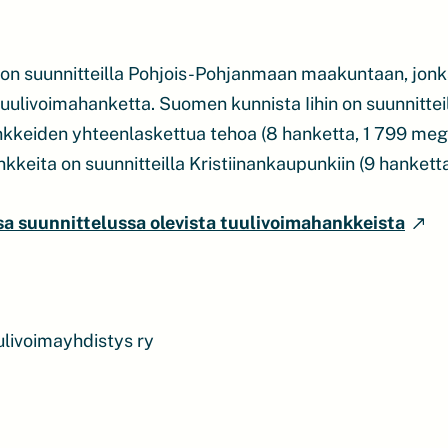
on suunnitteilla Pohjois-Pohjanmaan maakuntaan, jonka
tuulivoimahanketta. Suomen kunnista Iihin on suunnitteil
nkkeiden yhteenlaskettua tehoa (8 hanketta, 1 799 meg
nkkeita on suunnitteilla Kristiinankaupunkiin (9 hanket
 suunnittelussa olevista tuulivoimahankkeista
livoimayhdistys ry