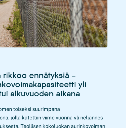
 rikkoo ennätyksiä –
kovoimakapasiteetti yli
tui alkuvuoden aikana
uomen toiseksi suurimpana
, jolla katettiin viime vuonna yli neljännes
ksesta. Teollisen kokoluokan aurinkovoiman