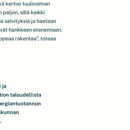
kä kertoo tuulivoiman
paljon, sillä kaikki
a selvityksiä ja haetaan
stävät hankkeen etenemisen.
nopeaa rakentaa”, toteaa
 ja
ion taloudellista
nergiantuotannon
iskunnan
.