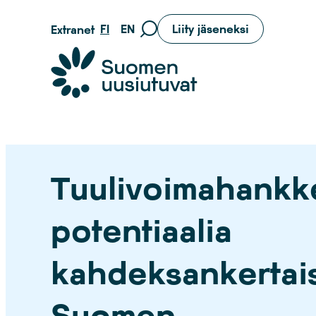
Siirry
FI
EN
Liity jäseneksi
Extranet
Siirry
suoraan
hakusivulle
sisältöön
Suomen uusiutuvat ry
Tuulivoimahankk
potentiaalia
kahdeksankertai
Suomen