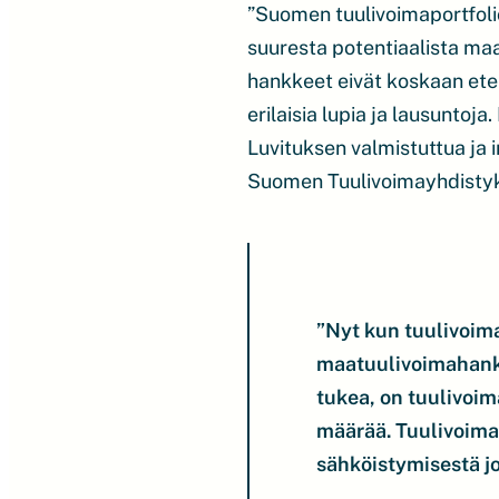
”Suomen tuulivoimaportfoli
suuresta potentiaalista maas
hankkeet eivät koskaan eten
erilaisia lupia ja lausuntoj
Luvituksen valmistuttua ja 
Suomen Tuulivoimayhdistyk
”Nyt kun tuulivoim
maatuulivoimahankk
tukea, on tuulivoi
määrää. Tuulivoima
sähköistymisestä j