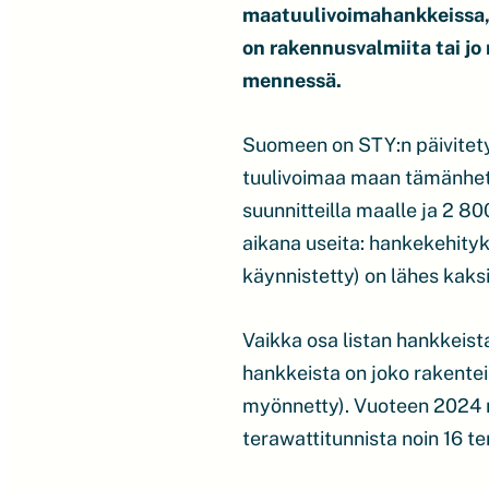
maatuulivoimahankkeissa, 
on rakennusvalmiita tai j
mennessä.
Suomeen on STY:n päivitet
tuulivoimaa maan tämänhetk
suunnitteilla maalle ja 2 8
aikana useita: hankekehityk
käynnistetty) on lähes kaks
Vaikka osa listan hankkeist
hankkeista on joko rakenteil
myönnetty). Vuoteen 2024 
terawattitunnista noin 16 te