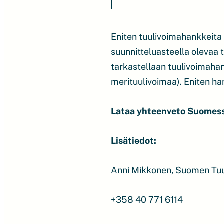
Eniten tuulivoimahankkeita 
suunnitteluasteella olevaa 
tarkastellaan tuulivoimaha
merituulivoimaa). Eniten ha
Lataa yhteenveto Suomessa
Lisätiedot:
Anni Mikkonen, Suomen Tuu
+358 40 771 6114