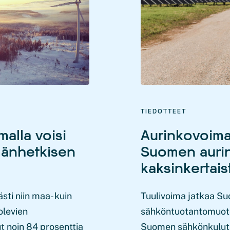
TIEDOTTEET
malla voisi
Aurinkovoima
ämänhetkisen
Suomen aurin
kaksinkertais
sti niin maa- kuin
Tuulivoima jatkaa S
olevien
sähköntuotantomuotona
t noin 84 prosenttia
Suomen sähkönkulutu