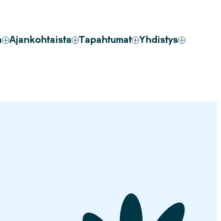
a
Ajankohtaista
Tapahtumat
Yhdistys