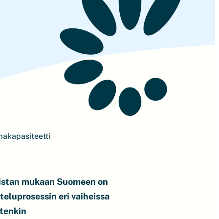
makapasiteetti
listan mukaan Suomeen on
eluprosessin eri vaiheissa
etenkin