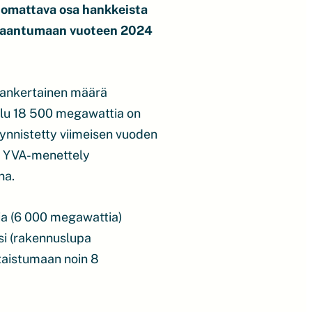
uomattava osa hankkeista
uplaantumaan vuoteen 2024
sankertainen määrä
ilu 18 500 megawattia on
äynnistetty viimeisen vuoden
e, YVA-menettely
na.
tia (6 000 megawattia)
ksi (rakennuslupa
taistumaan noin 8