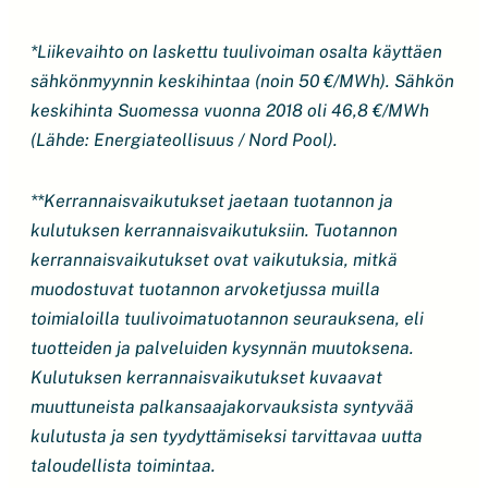
*Liikevaihto on laskettu tuulivoiman osalta käyttäen
sähkönmyynnin keskihintaa (noin 50 €/MWh). Sähkön
keskihinta Suomessa vuonna 2018 oli 46,8 €/MWh
(Lähde: Energiateollisuus / Nord Pool).
**Kerrannaisvaikutukset jaetaan tuotannon ja
kulutuksen kerrannaisvaikutuksiin. Tuotannon
kerrannaisvaikutukset ovat vaikutuksia, mitkä
muodostuvat tuotannon arvoketjussa muilla
toimialoilla tuulivoimatuotannon seurauksena, eli
tuotteiden ja palveluiden kysynnän muutoksena.
Kulutuksen kerrannaisvaikutukset kuvaavat
muuttuneista palkansaajakorvauksista syntyvää
kulutusta ja sen tyydyttämiseksi tarvittavaa uutta
taloudellista toimintaa.