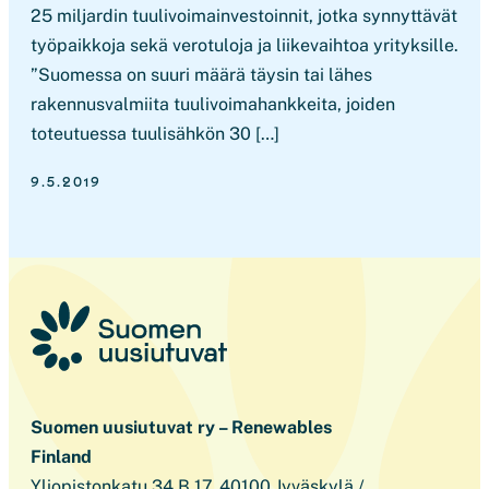
25 miljardin tuulivoimainvestoinnit, jotka synnyttävät
työpaikkoja sekä verotuloja ja liikevaihtoa yrityksille.
”Suomessa on suuri määrä täysin tai lähes
rakennusvalmiita tuulivoimahankkeita, joiden
toteutuessa tuulisähkön 30 […]
9.5.2019
Suomen uusiutuvat ry – Renewables
Finland
Yliopistonkatu 34 B 17, 40100 Jyväskylä /