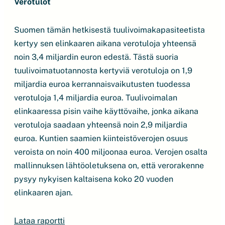
Verotulot
Suomen tämän hetkisestä tuulivoimakapasiteetista
kertyy sen elinkaaren aikana verotuloja yhteensä
noin 3,4 miljardin euron edestä. Tästä suoria
tuulivoimatuotannosta kertyviä verotuloja on 1,9
miljardia euroa kerrannaisvaikutusten tuodessa
verotuloja 1,4 miljardia euroa. Tuulivoimalan
elinkaaressa pisin vaihe käyttövaihe, jonka aikana
verotuloja saadaan yhteensä noin 2,9 miljardia
euroa. Kuntien saamien kiinteistöverojen osuus
veroista on noin 400 miljoonaa euroa. Verojen osalta
mallinnuksen lähtöoletuksena on, että verorakenne
pysyy nykyisen kaltaisena koko 20 vuoden
elinkaaren ajan.
Lataa raportti