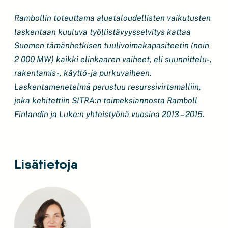
Rambollin toteuttama aluetaloudellisten vaikutusten
laskentaan kuuluva työllistävyysselvitys kattaa
Suomen tämänhetkisen tuulivoimakapasiteetin (noin
2 000 MW) kaikki elinkaaren vaiheet, eli suunnittelu-,
rakentamis-, käyttö- ja purkuvaiheen.
Laskentamenetelmä perustuu resurssivirtamalliin,
joka kehitettiin SITRA:n toimeksiannosta Ramboll
Finlandin ja Luke:n yhteistyönä vuosina 2013 – 2015.
Lisätietoja