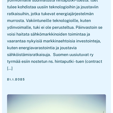
ydinvoimalle suunnatusta hintaputki-tuesta: tuet
tulee kohdistaa uusiin teknologioihin ja joustaviin
ratkaisuihin, jotka tukevat energiajärjestelmän
murrosta. Vakiintuneille teknologioille, kuten
ydinvoimalle, tuki ei ole perusteltua. Päinvastoin se
voisi haitata sähkömarkkinoiden toimintaa ja
vaarantaa nykyisiä markkinaehtoisia investointeja,
kuten energiavarastointia ja joustavia
sähköistämisratkaisuja. Suomen uusiutuvat ry
tyrmää esiin nostetun ns. hintaputki -tuen (contract
[…]
21.1.2025