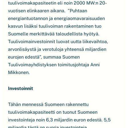
tuulivoimakapasiteetin eli noin 2000 MW:n 20-
vuotisen elinkaaren aikana. ”Puhtaan
energiantuotannon ja energiaomavaraisuuden
kasvun lisäksi tuulivoiman rakentaminen tuo
Suomelle merkittävää taloudellista hyötyä.
Tuulivoimainvestoinnit luovat uutta liikevaihtoa,
arvonlisäystä ja verotuloja yhteensä miljardien
eurojen edestä”, summaa Suomen
Tuulivoimayhdistyksen toimitusjohtaja Anni
Mikkonen.
Investoinnit
Tähän mennessä Suomeen rakennettu
tuulivoimakapasiteetti on tuonut Suomeen
investointeja noin 6,3 miljardin euron edestä. 5,5
miljardia tästä on suoria investointeja