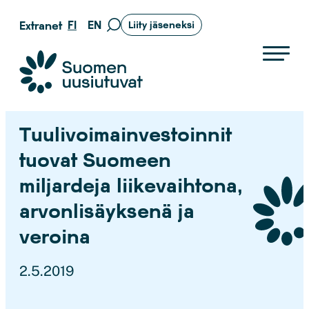
Siirry
FI
EN
Extranet
Liity jäseneksi
Siirry
suoraan
hakusivulle
sisältöön
Suomen uusiutuvat ry
Tuulivoimainvestoinnit
tuovat Suomeen
miljardeja liikevaihtona,
arvonlisäyksenä ja
veroina
2.5.2019