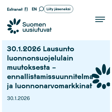
Siirry
FI
EN
Extranet
Liity jäseneksi
Siirry
suoraan
hakusivulle
sisältöön
Suomen uusiutuvat ry
30.1.2026 Lausunto
luonnonsuojelulain
muutoksesta –
ennallistamissuunnitelma
ja luonnonarvomarkkinat
30.1.2026