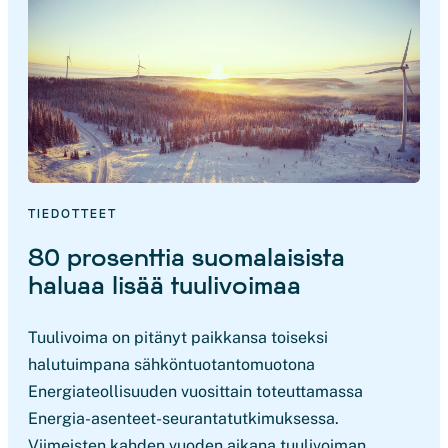
TIEDOTTEET
80 prosenttia suomalaisista
haluaa lisää tuulivoimaa
Tuulivoima on pitänyt paikkansa toiseksi
halutuimpana sähköntuotantomuotona
Energiateollisuuden vuosittain toteuttamassa
Energia-asenteet-seurantatutkimuksessa.
Viimeisten kahden vuoden aikana tuulivoiman