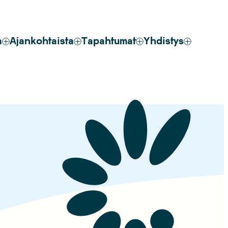
a
Ajankohtaista
Tapahtumat
Yhdistys