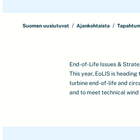
Suomen uusiutuvat
Ajankohtaista
Tapahtu
End-of-Life Issues & Strat
This year, EoLIS is heading
turbine end-of-life and circ
and to meet technical wind