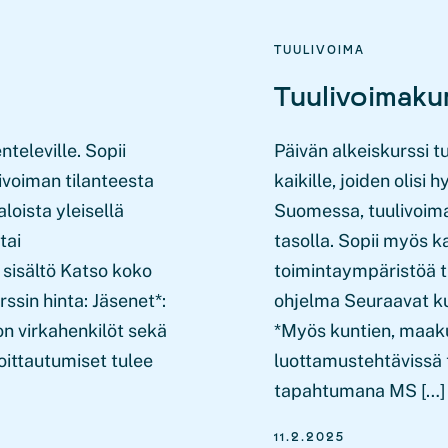
TUULIVOIMA
Tuulivoimakur
televille. Sopii
Päivän alkeiskurssi t
ulivoiman tilanteesta
kaikille, joiden olisi
oista yleisellä
Suomessa, tuulivoima
tai
tasolla. Sopii myös ka
 sisältö Katso koko
toimintaympäristöä tu
sin hinta: Jäsenet*:
ohjelma Seuraavat ku
on virkahenkilöt sekä
*Myös kuntien, maakun
oittautumiset tulee
luottamustehtävissä t
tapahtumana MS […]
11.2.2025