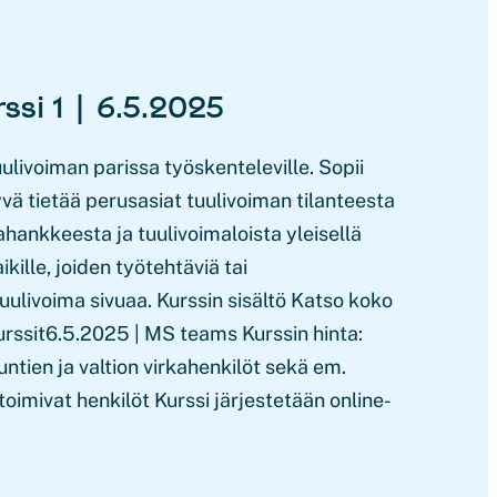
ssi 1 | 6.5.2025
uulivoiman parissa työskenteleville. Sopii
 hyvä tietää perusasiat tuulivoiman tilanteesta
hankkeesta ja tuulivoimaloista yleisellä
ikille, joiden työtehtäviä tai
ulivoima sivuaa. Kurssin sisältö Katso koko
rssit6.5.2025 | MS teams Kurssin hinta:
tien ja valtion virkahenkilöt sekä em.
oimivat henkilöt Kurssi järjestetään online-