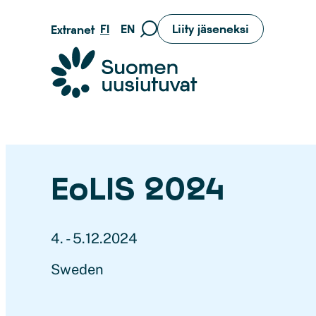
Siirry
FI
EN
Liity jäseneksi
Extranet
Siirry
suoraan
hakusivulle
sisältöön
Suomen uusiutuvat ry
EoLIS 2024
4. - 5.12.2024
Sweden