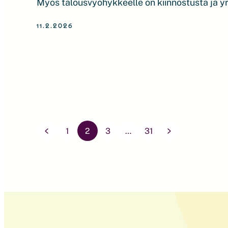
Myös talousvyöhykkeelle on kiinnostusta ja yr
valmistautuvat talousvyöhykkeen merituulivo
11.2.2026
kilpailutukseen. Merituulivoimahankkeet tarj
mahdollisuuden lisätä Suomeen ennakoivaa, ta
teollisuuden tarpeisiin soveltuvaa sähköntuo
merituulivoimaa suunnitellaan kolmelle eri m
aluevesille, Ahvenanmaan aluevesille ja talou
Artikkelien
sivutus
1
2
3
…
31