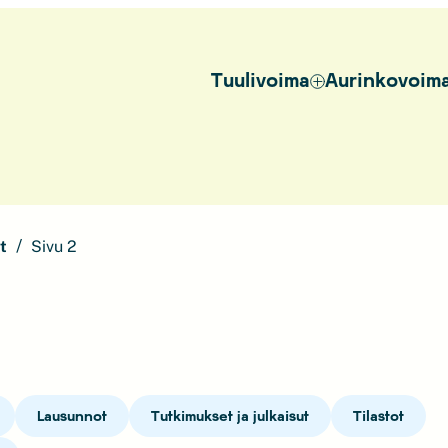
Tuulivoima
Aurinkovoim
t
Sivu 2
Lausunnot
Tutkimukset ja julkaisut
Tilastot