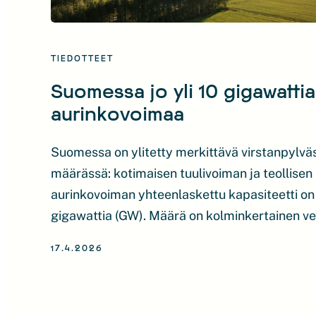
TIEDOTTEET
Suomessa jo yli 10 gigawattia 
aurinkovoimaa
Suomessa on ylitetty merkittävä virstanpylvä
määrässä: kotimaisen tuulivoiman ja teollisen
aurinkovoiman yhteenlaskettu kapasiteetti on 
gigawattia (GW). Määrä on kolminkertainen v
koko vesivoimakapasiteettiin ja vastaa noin 6
17.4.2026
ydinvoimalaitosyksikön kapasiteettia. Nopeast
edulliset tuuli- ja aurinkovoima ovat keskeine
energiamurroksen etenemisessä ja mahdollis