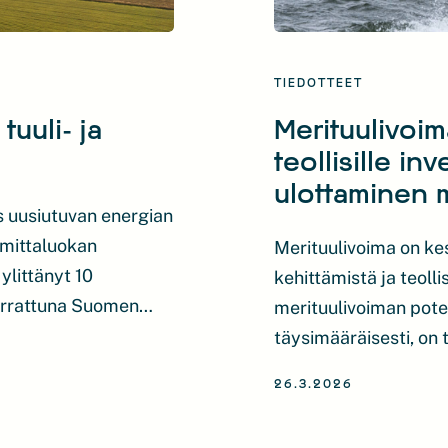
TIEDOTTEET
tuuli- ja
Merituulivoi
teollisille i
ulottaminen m
s uusiutuvan energian
 mittaluokan
Merituulivoima on k
ylittänyt 10
kehittämistä ja teolli
errattuna Suomen
merituulivoiman pot
–10 suuren
täysimääräisesti, on
i rakennettavat ja
toteutumista. Kantav
26.3.2026
n tekijä Suomen
merituulivoimalle sa
tavat puhtaan
tuotetulle sähkölle j