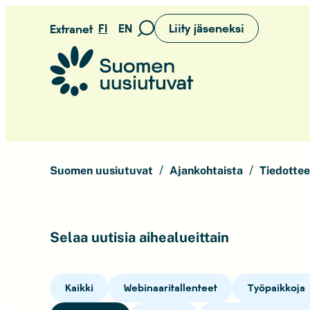
Siirry
FI
EN
Liity jäseneksi
Extranet
Siirry
suoraan
hakusivulle
sisältöön
Suomen uusiutuvat ry
Suomen uusiutuvat
Ajankohtaista
Tiedottee
Selaa uutisia aihealueittain
Kaikki
Webinaaritallenteet
Työpaikkoja