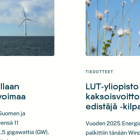
TIEDOTTEET
llaan
LUT-yliopisto
ivoimaa
kaksoisvoitt
edistäjä -kilp
 Suomen ja
eensä 11
Vuoden 2025 Energiam
2,5 gigawattia (GW).
palkittiin tänään Win