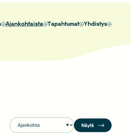
a
Ajankohtaista
Tapahtumat
Yhdistys
Näytä