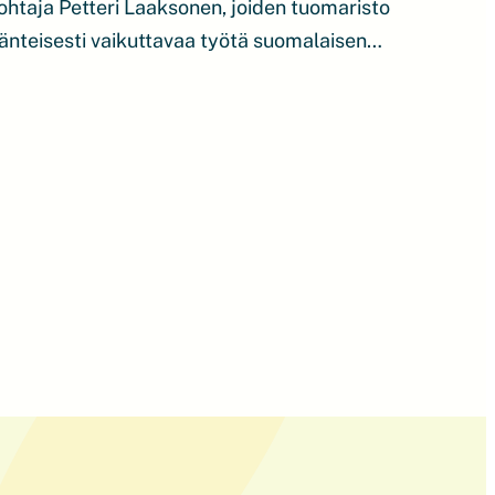
johtaja Petteri Laaksonen, joiden tuomaristo
änteisesti vaikuttavaa työtä suomalaisen
stämisessä. LUT-yliopisto ja Petteri
n myös yleisön suosikiksi. Tekniikan,
tatieteet yhdistävä LUT-yliopisto on
esti energiasiirtymän tienraivaajana sekä
iskunnan puhtaan energian ratkaisujen