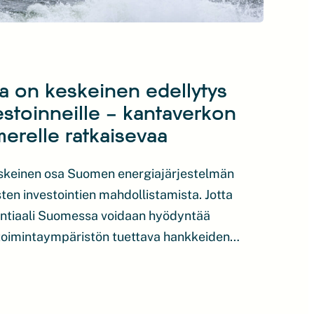
ma on keskeinen edellytys
nvestoinneille – kantaverkon
erelle ratkaisevaa
eskeinen osa Suomen energiajärjestelmän
sten investointien mahdollistamista. Jotta
entiaali Suomessa voidaan hyödyntää
 toimintaympäristön tuettava hankkeiden
erkon ulottaminen merelle loisi
mat toimintaedellytykset kuin maalla
a parantaisi hankkeiden