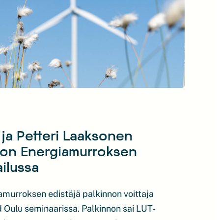
 ja Petteri Laaksonen
oon Energiamurroksen
ailussa
urroksen edistäjä palkinnon voittaja
d Oulu seminaarissa. Palkinnon sai LUT-