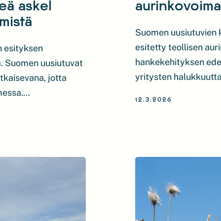
keä askel
aurinkovoima
ymistä
Suomen uusiutuvien ky
esitetty teollisen au
n esityksen
hankekehityksen edel
ta. Suomen uusiutuvat
yritysten halukkuutta
tkaisevana, jotta
kaavoituskuormaa ja v
messa.
12.3.2026
niille alueille, joille
eä saada valmiiksi
ohjata. Suomen uusiut
n
sääntelymuutoksen va
t tuottavat sähköä
aurinkovoiman hankeke
iden rakentaminen on
ointikustannukset ja
keammat, […]