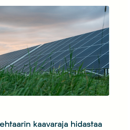
an markkinoilla. Suomen uusiutuvien tänään
ämässä merituulivoimaseminaarissa Wind
llaan kotimaisesta merituulivoimasta.
 keskeinen rooli Suomen talouskasvun,
kyvyn ja ilmastotavoitteiden saavuttamisessa.
hehtaarin kaavaraja hidastaa