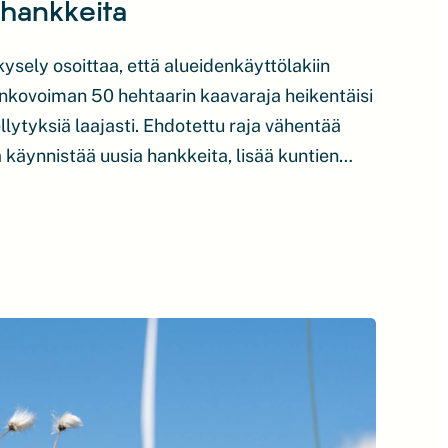
hankkeita
sely osoittaa, että alueidenkäyttölakiin
rinkovoiman 50 hehtaarin kaavaraja heikentäisi
lytyksiä laajasti. Ehdotettu raja vähentää
 käynnistää uusia hankkeita, lisää kuntien
aikeuttaa aurinkovoiman sijoittumista juuri
 hankkeita olisi vaikutusten kannalta perusteltua
uvat selvitti alueidenkäyttölakiin kuuluvan
ikutuksia jäsenyritystensä teollisen
hitykseen. Muutos tarkoittaisi, että […]