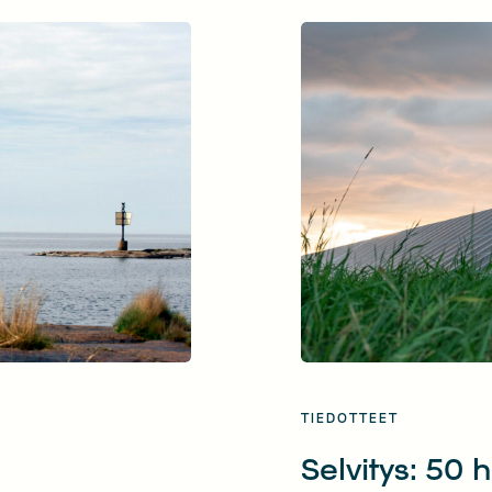
men […]
kilpailukykyä Euroop
Helsingissä järjest
Offshoressa keskuste
Merituulivoimalla on
teollisuuden kilpailu
[…]
TIEDOTTEET
n
Selvitys: 50 