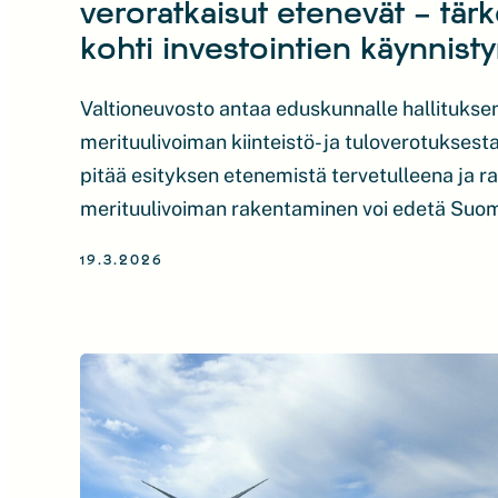
veroratkaisut etenevät – tär
kohti investointien käynnist
Valtioneuvosto antaa eduskunnalle hallitukse
merituulivoiman kiinteistö- ja tuloverotukses
pitää esityksen etenemistä tervetulleena ja ra
merituulivoiman rakentaminen voi edetä Suo
Talousvyöhykkeen veromalli on erityisen tärk
19.3.2026
ennen Suomen ensimmäistä talousvyöhykkee
merituulivoimakilpailutusta. Merituulivoimala
tasaisemmin kuin maatuulivoimalat, mutta ni
huomattavasti kalliimpaa. Perustuksen invest
rakentamisen kustannukset ovat selvästi kor