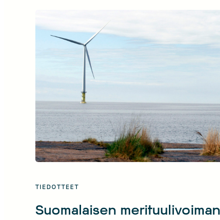
teollisuuden investointien toteutumisen. Suo
TIEDOTTEET
Suomalaisen merituulivoima