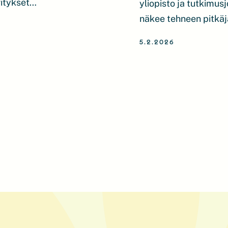
itykset
yliopisto ja tutkimus
ima-alueiden
näkee tehneen pitkäj
oavat merkittävän
energiamurroksen edi
5.2.2026
saista ja
Laaksonen äänestettii
tantoa. Suomessa
talouden ja yhteiskun
erialueelle: Suomen
profiloitunut erityis
svyöhykkeelle. […]
teollisuuden ja yhte
edistäjänä. […]