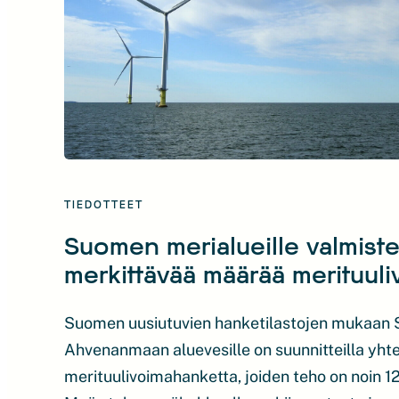
TIEDOTTEET
Suomen merialueille valmiste
merkittävää määrää merituul
Suomen uusiutuvien hanketilastojen mukaan
Ahvenanmaan aluevesille on suunnitteilla yht
merituulivoimahanketta, joiden teho on noin 1