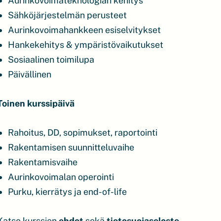
Aurinkovoimateknologian kehitys
Sähköjärjestelmän perusteet
Aurinkovoimahankkeen esiselvitykset
Hankekehitys & ympäristövaikutukset
Sosiaalinen toimilupa
Päivällinen
Toinen k
urssipäivä
Rahoitus, DD, sopimukset, raportointi
Rakentamisen suunnitteluvaihe
Rakentamisvaihe
Aurinkovoimalan operointi
Purku, kierrätys ja end-of-life
Katso kurssien
ehdot
sekä
tietosuojaseloste.