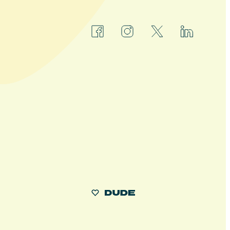
facebook
instagram
x
linkedin