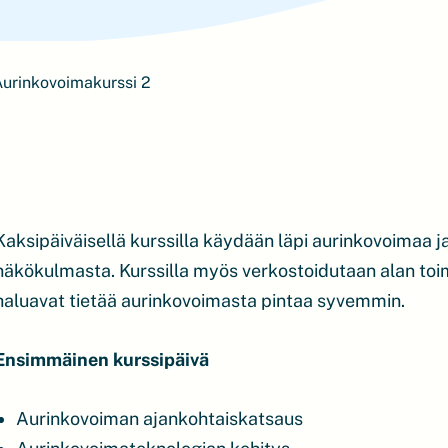
urinkovoimakurssi 2
Kaksipäiväisellä kurssilla käydään läpi aurinkovoimaa 
näkökulmasta. Kurssilla myös verkostoidutaan alan toimij
haluavat tietää aurinkovoimasta pintaa syvemmin.
Ensimmäinen kurssipäivä
Aurinkovoiman ajankohtaiskatsaus