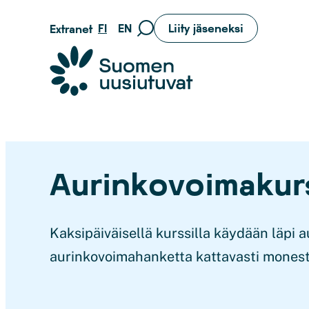
Siirry
FI
EN
Liity jäseneksi
Extranet
Siirry
suoraan
hakusivulle
sisältöön
Suomen uusiutuvat ry
Aurinkovoimakur
Kaksipäiväisellä kurssilla käydään läpi 
aurinkovoimahanketta kattavasti mones