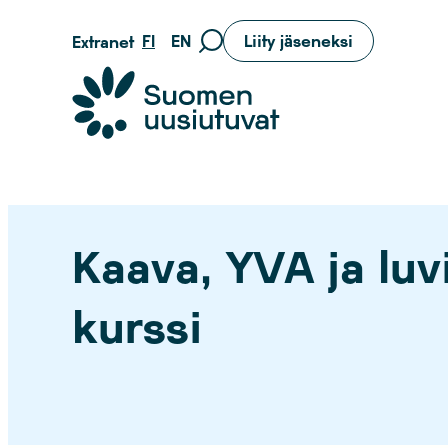
Siirry
FI
EN
Liity jäseneksi
Extranet
Siirry
suoraan
hakusivulle
sisältöön
Suomen uusiutuvat ry
Kaava, YVA ja luvi
kurssi