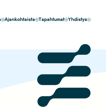
a
Ajankohtaista
Tapahtumat
Yhdistys