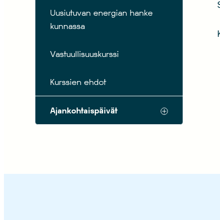
Uusiutuvan energian hanke
kunnassa
Vastuullisuuskurssi
Kurssien ehdot
Ajankohtaispäivät