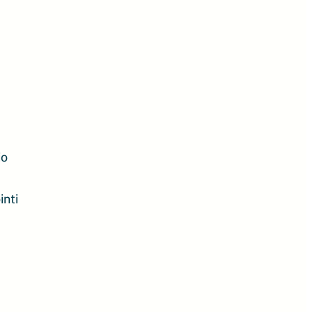
io
inti