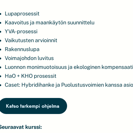
Lupaprosessit
Kaavoitus ja maankäytön suunnittelu
YVA-prosessi
Vaikutusten arvioinnit
Rakennuslupa
Voimajohdon luvitus
Luonnon monimuotoisuus ja ekologinen kompensaat
HaO + KHO prosessit
Caset: Hybridihanke ja Puolustusvoimien kanssa asio
Katso tarkempi ohjelma
Seuraavat kurssi: