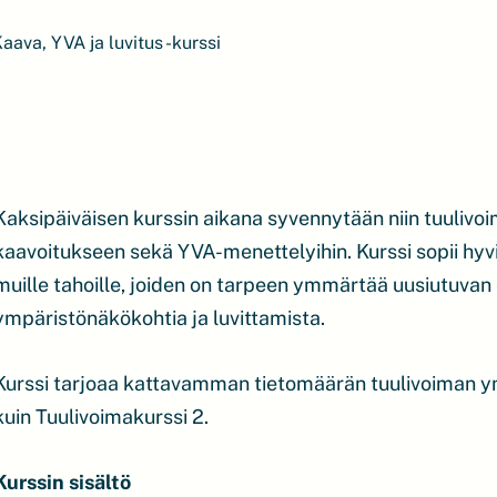
aava, YVA ja luvitus -kurssi
Kaksipäiväisen kurssin aikana syvennytään niin tuulivo
kaavoitukseen sekä YVA-menettelyihin. Kurssi sopii hyvin
muille tahoille, joiden on tarpeen ymmärtää uusiutuva
ympäristönäkökohtia ja luvittamista.
Kurssi tarjoaa kattavamman tietomäärän tuulivoiman ym
kuin Tuulivoimakurssi 2.
Kurssin sisältö