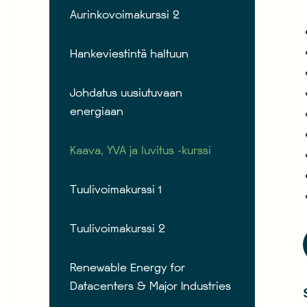
Aurinkovoimakurssi 2
Hankeviestintä haltuun
Johdatus uusiutuvaan
energiaan
Kaava, YVA ja luvitus -kurssi
Tuulivoimakurssi 1
Tuulivoimakurssi 2
Renewable Energy for
Datacenters & Major Industries