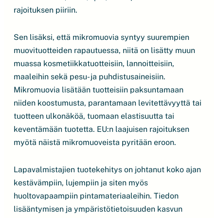
rajoituksen piiriin.
Sen lisäksi, että mikromuovia syntyy suurempien
muovituotteiden rapautuessa, niitä on lisätty muun
muassa kosmetiikkatuotteisiin, lannoitteisiin,
maaleihin sekä pesu- ja puhdistusaineisiin.
Mikromuovia lisätään tuotteisiin paksuntamaan
niiden koostumusta, parantamaan levitettävyyttä tai
tuotteen ulkonäköä, tuomaan elastisuutta tai
keventämään tuotetta. EU:n laajuisen rajoituksen
myötä näistä mikromuoveista pyritään eroon.
Lapavalmistajien tuotekehitys on johtanut koko ajan
kestävämpiin, lujempiin ja siten myös
huoltovapaampiin pintamateriaaleihin. Tiedon
lisääntymisen ja ympäristötietoisuuden kasvun