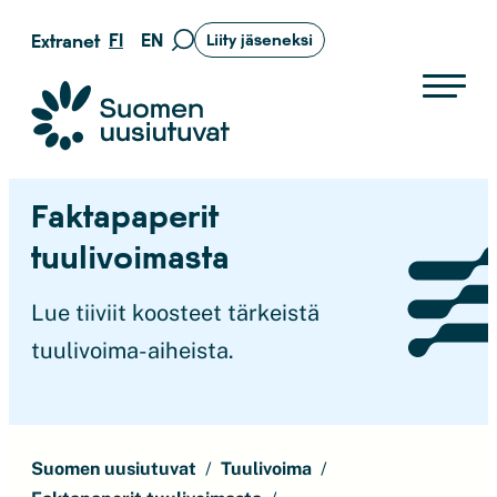
Siirry
FI
EN
Extranet
Liity jäseneksi
Siirry
suoraan
hakusivulle
sisältöön
Suomen uusiutuvat ry
Faktapaperit
tuulivoimasta
Lue tiiviit koosteet tärkeistä
tuulivoima-aiheista.
Suomen uusiutuvat
Tuulivoima