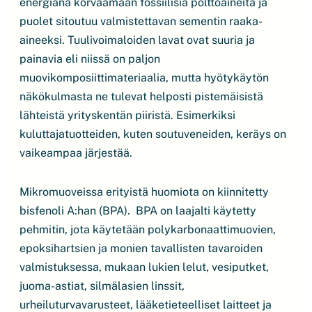
energiana korvaamaan fossiilisia polttoaineita ja
puolet sitoutuu valmistettavan sementin raaka-
aineeksi. Tuulivoimaloiden lavat ovat suuria ja
painavia eli niissä on paljon
muovikomposiittimateriaalia, mutta hyötykäytön
näkökulmasta ne tulevat helposti pistemäisistä
lähteistä yrityskentän piiristä. Esimerkiksi
kuluttajatuotteiden, kuten soutuveneiden, keräys on
vaikeampaa järjestää.
Mikromuoveissa erityistä huomiota on kiinnitetty
bisfenoli A:han (BPA). BPA on laajalti käytetty
pehmitin, jota käytetään polykarbonaattimuovien,
epoksihartsien ja monien tavallisten tavaroiden
valmistuksessa, mukaan lukien lelut, vesiputket,
juoma-astiat, silmälasien linssit,
urheiluturvavarusteet, lääketieteelliset laitteet ja