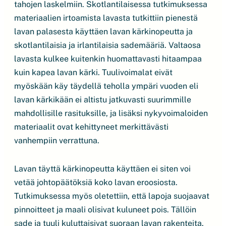
tahojen laskelmiin. Skotlantilaisessa tutkimuksessa
materiaalien irtoamista lavasta tutkittiin pienestä
lavan palasesta käyttäen lavan kärkinopeutta ja
skotlantilaisia ja irlantilaisia sademääriä. Valtaosa
lavasta kulkee kuitenkin huomattavasti hitaampaa
kuin kapea lavan kärki. Tuulivoimalat eivät
myöskään käy täydellä teholla ympäri vuoden eli
lavan kärkikään ei altistu jatkuvasti suurimmille
mahdollisille rasituksille, ja lisäksi nykyvoimaloiden
materiaalit ovat kehittyneet merkittävästi
vanhempiin verrattuna.
Lavan täyttä kärkinopeutta käyttäen ei siten voi
vetää johtopäätöksiä koko lavan eroosiosta.
Tutkimuksessa myös oletettiin, että lapoja suojaavat
pinnoitteet ja maali olisivat kuluneet pois. Tällöin
sade ja tuuli kuluttaisivat suoraan lavan rakenteita.