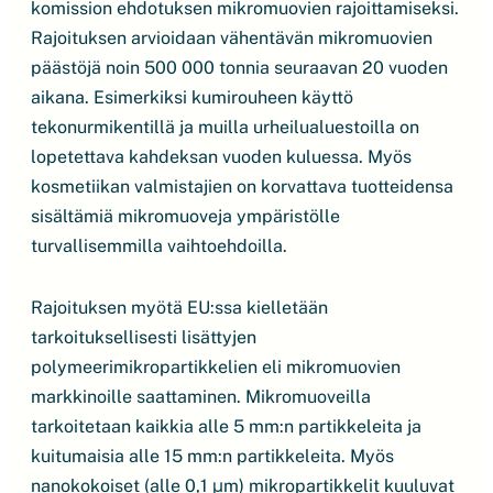
komission ehdotuksen mikromuovien rajoittamiseksi.
Rajoituksen arvioidaan vähentävän mikromuovien
päästöjä noin 500 000 tonnia seuraavan 20 vuoden
aikana. Esimerkiksi kumirouheen käyttö
tekonurmikentillä ja muilla urheilualuestoilla on
lopetettava kahdeksan vuoden kuluessa. Myös
kosmetiikan valmistajien on korvattava tuotteidensa
sisältämiä mikromuoveja ympäristölle
turvallisemmilla vaihtoehdoilla.
Rajoituksen myötä EU:ssa kielletään
tarkoituksellisesti lisättyjen
polymeerimikropartikkelien eli mikromuovien
markkinoille saattaminen. Mikromuoveilla
tarkoitetaan kaikkia alle 5 mm:n partikkeleita ja
kuitumaisia alle 15 mm:n partikkeleita. Myös
nanokokoiset (alle 0,1 μm) mikropartikkelit kuuluvat