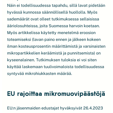
Näin ei todellisuudessa tapahdu, sillä lavat pidetään
hyvässä kunnossa säännöllisellä huollolla. Myös
sademäärät ovat olleet tutkimuksessa sellaisissa
ääriolosuhteissa, joita Suomessa harvoin koetaan.
Myös artikkelissa käytetty menetelmä eroosion
toteamiseksi (lavan paino ennen ja jälkeen kokeen
ilman kosteusprosentin määrittämistä ja varsinaisten
mikropartikkelien keräämistä ja punnitsemista) on
kyseenalainen. Tutkimuksen tuloksia ei voi siten
käyttää laskemaan tuulivoimaloista todellisuudessa
syntyvää mikrohiukkasten määrää.
EU rajoittaa mikromuovipäästöjä
EU:n jäsenmaiden edustajat hyväksyivät 26.4.2023