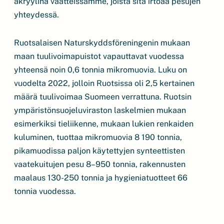
akryylina vaatteissamme, joista sitä irtoaa pesujen
yhteydessä.
Ruotsalaisen Naturskyddsföreningenin mukaan
maan tuulivoimapuistot vapauttavat vuodessa
yhteensä noin 0,6 tonnia mikromuovia. Luku on
vuodelta 2022, jolloin Ruotsissa oli 2,5 kertainen
määrä tuulivoimaa Suomeen verrattuna. Ruotsin
ympäristönsuojeluviraston laskelmien mukaan
esimerkiksi tieliikenne, mukaan lukien renkaiden
kuluminen, tuottaa mikromuovia 8 190 tonnia,
pikamuodissa paljon käytettyjen synteettisten
vaatekuitujen pesu 8–950 tonnia, rakennusten
maalaus 130-250 tonnia ja hygieniatuotteet 66
tonnia vuodessa.