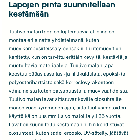
Lapojen pinta suunnitellaan
kestämään
Tuulivoimalan lapa on lujitemuovia eli siinä on
montaa eri ainetta yhdistelmänä, kuten
muovikomposiiteissa yleensäkin. Lujitemuovit on
kehitetty, kun on tarvittu erittäin kevyitä, kestäviä ja
muotoiltavia materiaaleja. Tuulivoimalan lapa
koostuu pääasiassa lasi- ja hiilikuiduista, epoksi- tai
polyesterihartsista sekä kerroslevyrakenteen
ydinaineista kuten balsapuusta ja muovivaahdoista.
Tuulivoimalan lavat altistuvat koville olosuhteille
monen vuosikymmenen ajan, sillä tuulivoimaloiden
käyttöikä on uusimmilla voimaloilla yli 35 vuotta.
Lavat on suunniteltu kestämään niihin kohdistuvat
olosuhteet, kuten sade, eroosio, UV-säteily, jäätävät