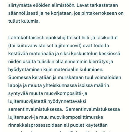
siirtymättä eliöiden elimistöön. Lavat tarkastetaan
säännöllisesti ja ne korjataan, jos pintakerrokseen on
tullut kulumia.
Lähtökohtaisesti epoksilujitteiset hiili- ja lasikuidut
(tai kuituvahvisteiset lujitemuovit) ovat todella
kestävää materiaalia ja siksi keskustelun keskiössä
niiden osalta tulisikin olla ennemmin kierrätys ja
hyödyntäminen kuin materiaalin kuluminen.
Suomessa kerätään ja murskataan tuulivoimaloiden
lapoja ja muuta yhteiskunnassa isoissa määrin
syntyvää muuta muovikomposiitti- ja
lujitemuovijätettä hyödynnettäväksi
sementinvalmistuksessa. Sementinvalmistuksessa
lujitemuovi- ja muu muovikomposiittimurske
rinnakkaisprosessoidaan eli puolet käytetään