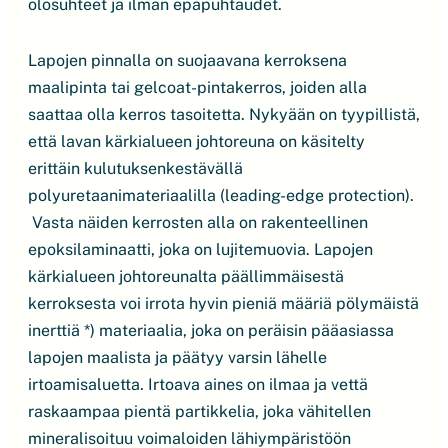
olosuhteet ja ilman epäpuhtaudet.
Lapojen pinnalla on suojaavana kerroksena
maalipinta tai gelcoat-pintakerros, joiden alla
saattaa olla kerros tasoitetta. Nykyään on tyypillistä,
että lavan kärkialueen johtoreuna on käsitelty
erittäin kulutuksenkestävällä
polyuretaanimateriaalilla (leading-edge protection).
Vasta näiden kerrosten alla on rakenteellinen
epoksilaminaatti, joka on lujitemuovia. Lapojen
kärkialueen johtoreunalta päällimmäisestä
kerroksesta voi irrota hyvin pieniä määriä pölymäistä
inerttiä *) materiaalia, joka on peräisin pääasiassa
lapojen maalista ja päätyy varsin lähelle
irtoamisaluetta. Irtoava aines on ilmaa ja vettä
raskaampaa pientä partikkelia, joka vähitellen
mineralisoituu voimaloiden lähiympäristöön