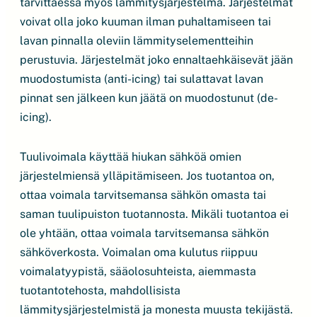
tarvittaessa myös lämmitysjärjestelmä. Järjestelmät
voivat olla joko kuuman ilman puhaltamiseen tai
lavan pinnalla oleviin lämmityselementteihin
perustuvia. Järjestelmät joko ennaltaehkäisevät jään
muodostumista (anti-icing) tai sulattavat lavan
pinnat sen jälkeen kun jäätä on muodostunut (de-
icing).
Tuulivoimala käyttää hiukan sähköä omien
järjestelmiensä ylläpitämiseen. Jos tuotantoa on,
ottaa voimala tarvitsemansa sähkön omasta tai
saman tuulipuiston tuotannosta. Mikäli tuotantoa ei
ole yhtään, ottaa voimala tarvitsemansa sähkön
sähköverkosta. Voimalan oma kulutus riippuu
voimalatyypistä, sääolosuhteista, aiemmasta
tuotantotehosta, mahdollisista
lämmitysjärjestelmistä ja monesta muusta tekijästä.