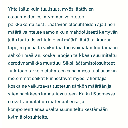
Yhtä lailla kuin tuulisuus, myös jäätävien
olosuhteiden esiintyminen vaihtelee
paikkakohtaisesti. Jäätävien olosuhteiden ajallinen
määrä vaihtelee samoin kuin mahdollisesti kertyvän
jään laatu. Jo erittäin pieni määrä jäätä tai kuuraa
lapojen pinnalla vaikuttaa tuulivoimalan tuottamaan
sähkön määrän, koska lapojen tarkkaan suunniteltu
aerodynamiikka muuttuu. Siksi jäätämisolosuhteet
tutkitaan tarkoin etukäteen siinä missä tuulisuuskin:
molemmat seikat kiinnostavat myös rahoittajia,
koska ne vaikuttavat tuotetun sähkön määrään ja
siten hankkeen kannattavuuteen. Kaikki Suomessa
olevat voimalat on materiaaliensa ja
komponenttiensa osalta suunniteltu kestämään
kylmiä olosuhteita.