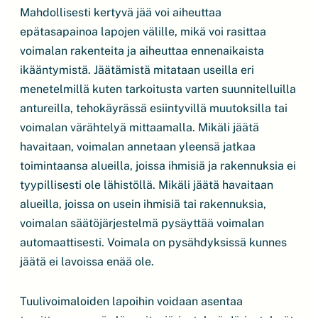
Mahdollisesti kertyvä jää voi aiheuttaa
epätasapainoa lapojen välille, mikä voi rasittaa
voimalan rakenteita ja aiheuttaa ennenaikaista
ikääntymistä. Jäätämistä mitataan useilla eri
menetelmillä kuten tarkoitusta varten suunnitelluilla
antureilla, tehokäyrässä esiintyvillä muutoksilla tai
voimalan värähtelyä mittaamalla. Mikäli jäätä
havaitaan, voimalan annetaan yleensä jatkaa
toimintaansa alueilla, joissa ihmisiä ja rakennuksia ei
tyypillisesti ole lähistöllä. Mikäli jäätä havaitaan
alueilla, joissa on usein ihmisiä tai rakennuksia,
voimalan säätöjärjestelmä pysäyttää voimalan
automaattisesti. Voimala on pysähdyksissä kunnes
jäätä ei lavoissa enää ole.
Tuulivoimaloiden lapoihin voidaan asentaa