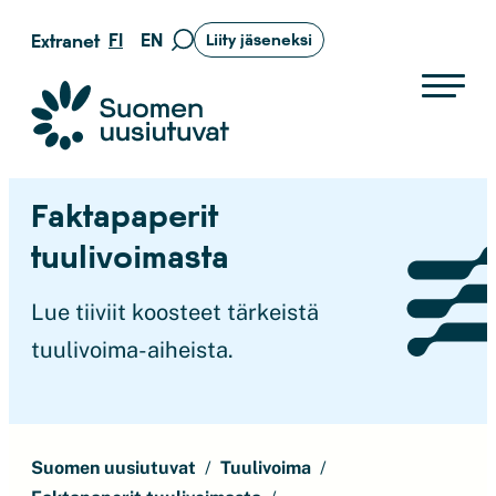
Siirry
FI
EN
Extranet
Liity jäseneksi
Siirry
suoraan
hakusivulle
sisältöön
Suomen uusiutuvat ry
Faktapaperit
tuulivoimasta
Lue tiiviit koosteet tärkeistä
tuulivoima-aiheista.
Suomen uusiutuvat
Tuulivoima