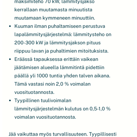
maksimiteho 70 kW, lämmitysjakso
kerrallaan muutamasta minuutista
muutamaan kymmeneen minuuttiin.
Kuuman ilman puhaltamiseen perustuva
lapalämmitysjärjestelmä: lämmitysteho on
200-300 kW ja lämmitysjakson pituus
riippuu lavan ja puhaltimien mitoituksista.
Eräässä tapauksessa erittäin vaikean
jäätämisen alueella lämmitintä pidettiin
päällä yli 1000 tuntia yhden talven aikana.
Tämä vastasi noin 2,0 % voimalan
vuosituotannosta.
Tyypillinen tuulivoimalan
lämmitysjärjestelmän kulutus on 0,5-1,0 %
voimalan vuosituotannosta.
Jää vaikuttaa myös turvallisuuteen. Tyypillisesti