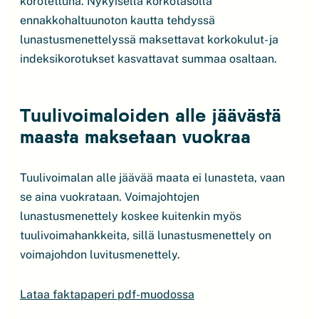
korotettuna. Nykyisellä korkotasolla
ennakkohaltuunoton kautta tehdyssä
lunastusmenettelyssä maksettavat korkokulut- ja
indeksikorotukset kasvattavat summaa osaltaan.
Tuulivoimaloiden alle jäävästä
maasta maksetaan vuokraa
Tuulivoimalan alle jäävää maata ei lunasteta, vaan
se aina vuokrataan. Voimajohtojen
lunastusmenettely koskee kuitenkin myös
tuulivoimahankkeita, sillä lunastusmenettely on
voimajohdon luvitusmenettely.
Lataa faktapaperi pdf-muodossa