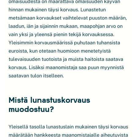
omaisuudesta on määrättävä omaisuuden käyvän
hinnan mukainen täysi korvaus. Lunastetun
metsämaan korvaukset vaihtelevat puuston määrän,
laadun, iän ja sijainnin mukaan, maapohjan arvo on
vain yksi ja yleensä pienin tekijä korvauksessa.
Yleisimmin korvausmäärissä puhutaan tuhansista
euroista, kun otetaan huomioon menetetyistä
tulevaisuuden tuotoista ja muista haitoista saatava
korvaus. Lisäksi maanomistaja saa puun myynnistä
saatavan tulon itselleen.
Mistä lunastuskorvaus
muodostuu?
Yleisellä tasolla lunastuslain mukainen täysi korvaus
määrätään hankkeesta maanomistajalle aiheutuvista