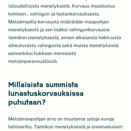
taloudellisista menetyksistä. Korvaus muodostuu
kohteen-, vahingon- ja haitankorvauksesta.
Metsämaalla korvausta määrätään maapohjan
menetyksestä ja sen lisäksi vahingonkorvausta
taimikon menetyksestä, ennen aikaisesta hakkuusta
aiheutuvasta vahingosta sekä muista menetyksistä
esimerkiksi hukkaan menneistä
metsänparannustöistä.
Millaisista summista
lunastuskorvauksissa
puhutaan?
Metsämaapohjan arvo on muutamia satoja euroja
hehtaarilta. Taimikon menetyksestä ja ennenaikaisen