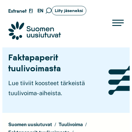
Siirry
FI
EN
Extranet
Liity jäseneksi
Siirry
suoraan
hakusivulle
sisältöön
Suomen uusiutuvat ry
Faktapaperit
tuulivoimasta
Lue tiiviit koosteet tärkeistä
tuulivoima-aiheista.
Suomen uusiutuvat
Tuulivoima