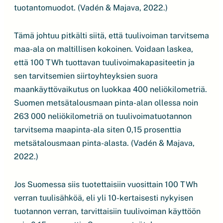
tuotantomuodot. (Vadén & Majava, 2022.)
Tämä johtuu pitkälti siitä, että tuulivoiman tarvitsema
maa-ala on maltillisen kokoinen. Voidaan laskea,
että 100 TWh tuottavan tuulivoimakapasiteetin ja
sen tarvitsemien siirtoyhteyksien suora
maankäyttövaikutus on luokkaa 400 neliökilometriä.
Suomen metsätalousmaan pinta-alan ollessa noin
263 000 neliökilometriä on tuulivoimatuotannon
tarvitsema maapinta-ala siten 0,15 prosenttia
metsätalousmaan pinta-alasta. (Vadén & Majava,
2022.)
Jos Suomessa siis tuotettaisiin vuosittain 100 TWh
verran tuulisähköä, eli yli 10-kertaisesti nykyisen
tuotannon verran, tarvittaisiin tuulivoiman käyttöön