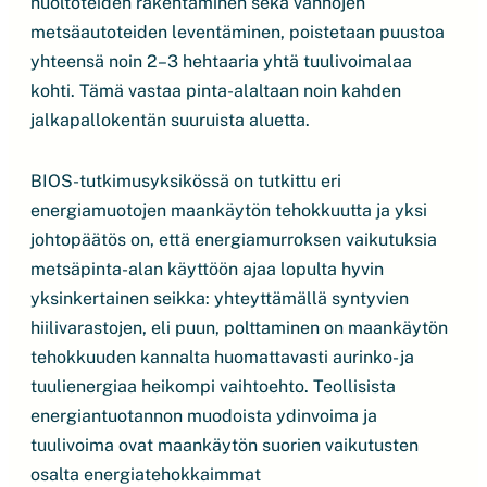
huoltoteiden rakentaminen sekä vanhojen
metsäautoteiden leventäminen, poistetaan puustoa
yhteensä noin 2–3 hehtaaria yhtä tuulivoimalaa
kohti. Tämä vastaa pinta-alaltaan noin kahden
jalkapallokentän suuruista aluetta.
BIOS-tutkimusyksikössä on tutkittu eri
energiamuotojen maankäytön tehokkuutta ja yksi
johtopäätös on, että energiamurroksen vaikutuksia
metsäpinta-alan käyttöön ajaa lopulta hyvin
yksinkertainen seikka: yhteyttämällä syntyvien
hiilivarastojen, eli puun, polttaminen on maankäytön
tehokkuuden kannalta huomattavasti aurinko- ja
tuulienergiaa heikompi vaihtoehto. Teollisista
energiantuotannon muodoista ydinvoima ja
tuulivoima ovat maankäytön suorien vaikutusten
osalta energiatehokkaimmat