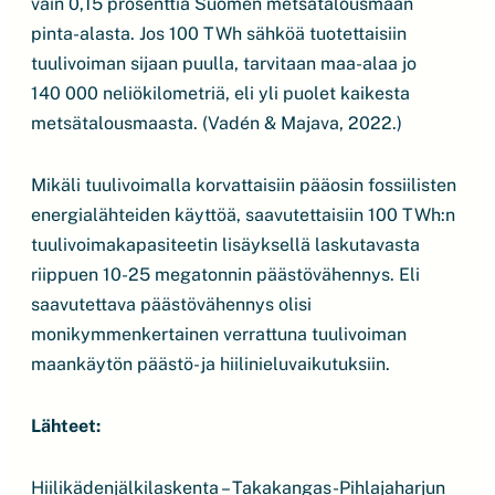
vain 0,15 prosenttia Suomen metsätalousmaan
pinta-alasta. Jos 100 TWh sähköä tuotettaisiin
tuulivoiman sijaan puulla, tarvitaan maa-alaa jo
140 000 neliökilometriä, eli yli puolet kaikesta
metsätalousmaasta. (Vadén & Majava, 2022.)
Mikäli tuulivoimalla korvattaisiin pääosin fossiilisten
energialähteiden käyttöä, saavutettaisiin 100 TWh:n
tuulivoimakapasiteetin lisäyksellä laskutavasta
riippuen 10-25 megatonnin päästövähennys. Eli
saavutettava päästövähennys olisi
monikymmenkertainen verrattuna tuulivoiman
maankäytön päästö- ja hiilinieluvaikutuksiin.
Lähteet:
Hiilikädenjälkilaskenta – Takakangas-Pihlajaharjun