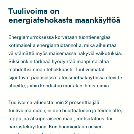
Tuulivoima on
energiatehokasta maankäyttöä
Energiamurroksessa korvataan tuontienergiaa
kotimaisella energiantuotannolla, mikä aiheuttaa
väistämättä myös maisemassa näkyviä vaikutuksia.
Siksi onkin tärkeää hyödyntää maapinta-alaa
mahdollisimman tehokkaasti. Tuulivoimalat
sijoittuvat pääasiassa talousmetsäkäytössä oleville
alueille, joihin kohdistuu muitakin ihmistoimia.
Tuulivoima-alueesta noin 2 prosenttia jää
tuulivoimaloiden, niiden huoltoalueen ja teiden alle,
loppu jää alkuperäiseen maa-, metsätalous- tai
harrastekäyttöön. Kun huomioidaan uusien