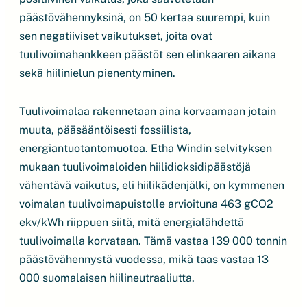
päästövähennyksinä, on 50 kertaa suurempi, kuin
sen negatiiviset vaikutukset, joita ovat
tuulivoimahankkeen päästöt sen elinkaaren aikana
sekä hiilinielun pienentyminen.
Tuulivoimalaa rakennetaan aina korvaamaan jotain
muuta, pääsääntöisesti fossiilista,
energiantuotantomuotoa. Etha Windin selvityksen
mukaan tuulivoimaloiden hiilidioksidipäästöjä
vähentävä vaikutus, eli hiilikädenjälki, on kymmenen
voimalan tuulivoimapuistolle arvioituna 463 gCO2
ekv/kWh riippuen siitä, mitä energialähdettä
tuulivoimalla korvataan. Tämä vastaa 139 000 tonnin
päästövähennystä vuodessa, mikä taas vastaa 13
000 suomalaisen hiilineutraaliutta.