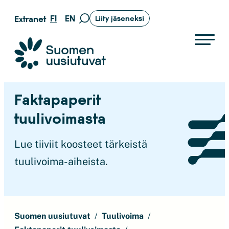
Siirry
FI
EN
Extranet
Liity jäseneksi
Siirry
suoraan
hakusivulle
sisältöön
Suomen uusiutuvat ry
Faktapaperit
tuulivoimasta
Lue tiiviit koosteet tärkeistä
tuulivoima-aiheista.
Suomen uusiutuvat
Tuulivoima