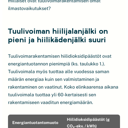
millaiset ovat tuulivoimarakentamisen omat
ilmastovaikutukset?
Tuulivoiman hiilijalanjälki on
pieni ja hiilikädenjälki suuri
Tuulivoimarakentamisen hiilidioksidipäästöt ovat
energiantuotannon pienimpiä (ks. taulukko 1.).
Tuulivoimala myös tuottaa alle vuodessa saman
määrän energiaa kuin sen valmistaminen ja
rakentaminen on vaatinut. Koko elinkaarensa aikana
tuulivoimala tuottaa yli 60-kertaisesti sen
rakentamiseen vaaditun energiamäärän.
Hiilidioksidipäästöt (g
Energiantuotantomuoto
CO₂-ekv. / kWh)